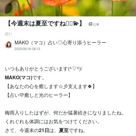
【今週末は夏至ですね🧙‍♀️💫】
記事
占い
MAKO（マコ）占い♡心寄り添うヒーラー
2025/06/18 08:13
いつもありがとうございます(^▽^)/
MAKO(マコ)
です。
【あなたの心を癒します☆彡支えます🍀】
【占い💛癒しと光のヒーラー】
梅雨入りしたはずが、何だか猛暑続きになりましたね。
くれぐれも体調にはお気をつけてください。
さて、今週末の
21日
は、
夏至
ですね。