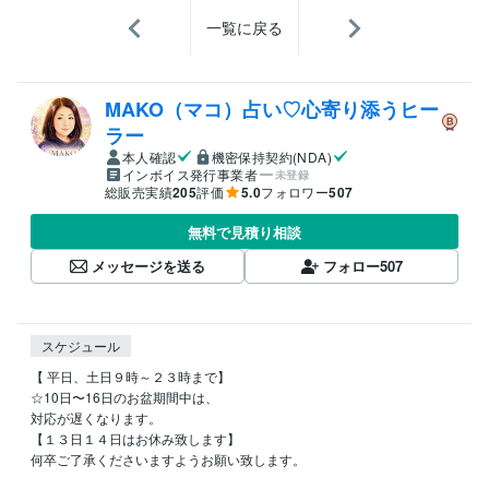
一覧に戻る
MAKO（マコ）占い♡心寄り添うヒー
ラー
本人確認
機密保持契約(NDA)
インボイス発行事業者
未登録
総販売実績
205
評価
5.0
フォロワー
507
無料で見積り相談
メッセージを送る
フォロー
507
スケジュール
【 平日、土日９時～２３時まで】

☆10日〜16日のお盆期間中は、

対応が遅くなります。

【１３日１４日はお休み致します】

何卒ご了承くださいますようお願い致します。
