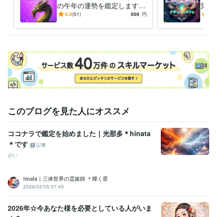
の午年の運勢を鑑定します
第三
♡ご依頼下さいました順に対応致します。

ＤＲＡＧＯＮおみくじ感覚☆
能力
5.0
(51)
500
円
5.0
私の準備が整いましたら、鑑定・ヒーリング・アチュンーメントに入り
午年の運勢は？【８月以降の
グ・
ます。

運勢☆】
何卒よろしくお願い致します。

おかげさまで本年３月で5周年目をむかえました★彡

皆様に感謝です(ㅅ´꒳` )
経験職種
営業 / 営業事務・アシスタント
経験年数 : 7年
事務・ビジネスサポート / 事務（一般事務）
経験年数 : 5年
このブログを見た人にオススメ
受賞歴
双子ちゃんを出産したで賞
東日本大震災で被災に合ったで賞
ココナ
ココナラで鑑定を始めました｜光那多＊hinata
ラ　シルバーランク
ココナラ　ブロンズランク
ココナラ  シルバー
ランク帰って来ました(^-^)
ココナラ  ブロンズランクになりました
＊です
記事
ココナラシルバーランク帰って来ました
占い
資格・検定
hinata｜三体世界の霊媒師 ＊輝く星
メンタル心理カウンセラー
取得年 : 2020年
2026/02/05 07:45
上級心理カウンセラー
取得年 : 2021年
タロットリーディングマスター
取得年 : 2022年
2026年☆今あなた様を必要としている人がいま