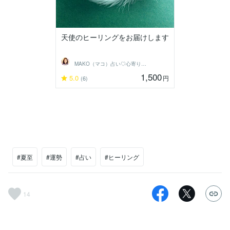
天使のヒーリングをお届けします
MAKO（マコ）占い♡心寄り添うヒーラー
1,500
5.0
円
(6)
#夏至
#運勢
#占い
#ヒーリング
14