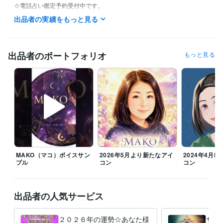
☆電話占い鑑定予約受付中です。

お気軽にお声掛け下さい。

出品者の実績をもっと見る
不定休です。

私用で少しお時間をいただく場合もございますが、

お時間のご了承くださいませ。

出品者のポートフォリオ
もっと見る
どうぞ宜しくお願い致しますm(_ _)m

▲注意▲

また、ご確認の返信がいただけません場合。

鑑定をお届けしましてから、お返事いただけないまま48時間で、正式な
納品をお出しさせていただきます。

何卒ご了承くださいませ。

主婦業のスキマにいつでも対応可能です(*˘︶˘*).｡*♡

MAKO（マコ）ボイスサン
2026年5月より新たなアイ
2024年4月MA
プル
コン
コン
『心のままに生きること』決してわがままでなく自分らしく日々一生懸
命輝いていきたいですね(*^^*)

出品者の人気サービス
【お電話はご予約となります。

DMなどで日時ご相談下さいます様お願い致します。】

【家事都合により時間などのご協力を頂きます。】

２０２６年の運勢☆あなた様
サー