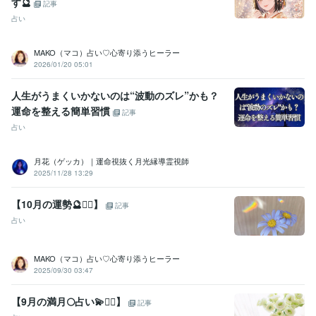
その他ツール
す🔮
記事
実母の鬱病、パニック障害に寄添う:10年
お悩み・人生相談:29年
占い
我が子の不登校経験:2年
オラクルカード・タロットカード【２０２２．8月】:3年
MAKO（マコ）占い♡心寄り添うヒーラー
エネルギーワーク【２０２３．５月開始】:2年
2026/01/20 05:01
得意分野
人生がうまくいかないのは“波動のズレ”かも？
悩み相談・カウンセリング
愚痴やお悩み、お話し相手
メンタル、鬱
病、パニック障害のお悩み相談
不登校・子育てのお悩み相談
運命を整える簡単習慣
記事
カウンセリング
子育て
不登校
恋愛
人間関係
話し相手
占い
お悩み相談
心のお悩み
双子育児
占い
タロット・オラクルカード占い
エネルギーワーク
ハンドメイ
ド
月花（ゲッカ）｜運命視抜く月光縁導霊視師
オラクルカード
恋愛占い
悩み占い
ヒーリング
アチューンメント
2025/11/28 13:29
前世占い
守護霊占い
運勢
タロットカード
インナーチャイルド
【10月の運勢🔮🧙‍♀️】
記事
占い
MAKO（マコ）占い♡心寄り添うヒーラー
2025/09/30 03:47
【9月の満月🌕占い💫🧙‍♀️】
記事