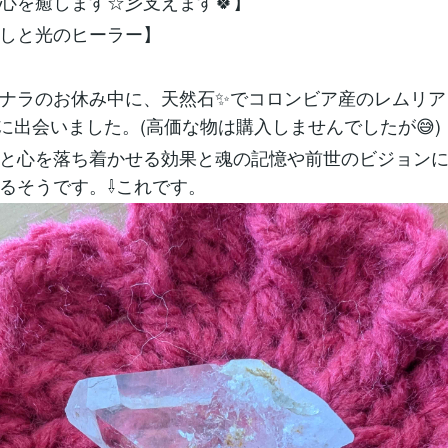
心を癒します☆彡支えます🍀】
癒しと光のヒーラー】
ナラのお休み中に、天然石✨でコロンビア産のレムリア
に出会いました。(高価な物は購入しませんでしたが😅)
と心を落ち着かせる効果と魂の記憶や前世のビジョン
るそうです。⇩これです。