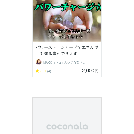
パワースト―ンカードでエネルギ
―を知る事ができます
MAKO（マコ）占い♡心寄り添うヒーラー
2,000
5.0
円
(4)