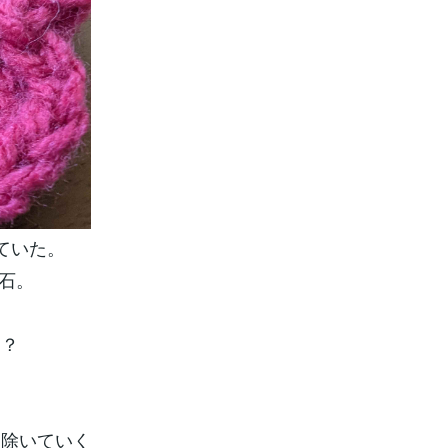
ていた。
石。
な？
り除いていく