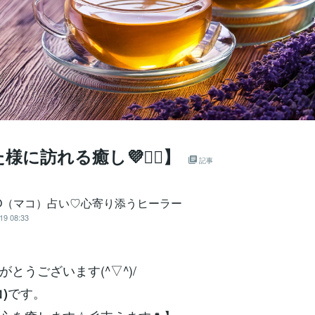
様に訪れる癒し💜🧙‍♀️】
記事
KO（マコ）占い♡心寄り添うヒーラー
19 08:33
とうございます(^▽^)/
です。
)