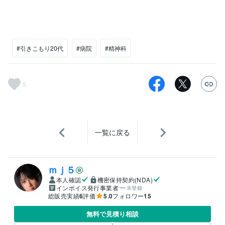
#引きこもり20代
#病院
#精神科
5
一覧に戻る
ｍｊ５
本人確認
機密保持契約(NDA)
インボイス発行事業者
未登録
総販売実績
6
評価
5.0
フォロワー
15
無料で見積り相談