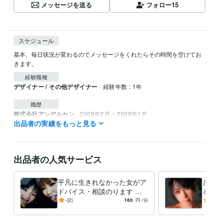
メッセージを送る
フォロー
15
スケジュール
基本、毎日状況が変わるのでメッセージをくれたらその時間を空けてお
きます。
経験職種
デザイナー / その他デザイナー
経験年数 : 1年
職歴
株式会社アンデルセン
2008年2月 ~ 2009年1月
出品者の実績をもっと見る
ラウンジ、ホーク
1998年5月 ~ 1998年12月
その他、色々の業種
1999年12月 ~ 2022年3月
秘密
2024年11月 ~ 2025年11月
出品者の人気サービス
資格・検定
食品衛生責任者
取得年 : 2023年
平凡に生きれなかった女がア
どん
得意分野
ドバイス・相談のります ど
ると
イラスト作成・漫画制作
好きなマンガやアニメの完コピ出来る程
ん底に落とされては何とか助
え普
-
(2)
160
円
/分
5.0
度。
けられてきた人生
アド
悩み相談・カウンセリング
愚痴・DV・精神・子育て・裏・夜・風俗