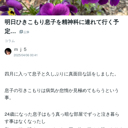
明日ひきこもり息子を精神科に連れて行く予
定…
記事
コラム
ｍｊ５
2025/04/06 00:41
四月に入って息子と久しぶりに真面目な話をしました。
息子の引きこもりは病気か怠惰か見極めてもらうという
事。
24歳になった息子はもう真っ暗な部屋でずっと泣き暮ら
す事はなくなったし