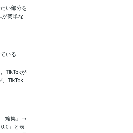
したい部分を
操作が簡単な
れている
ikTokが
TikTok
ら「編集」→
10.0」と表