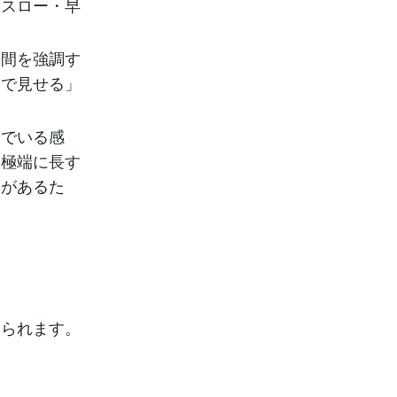
にスロー・早
手間を強調す
ーで見せる」
いでいる感
、極端に長す
向があるた
けられます。