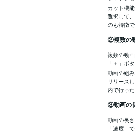
カット機能
選択して、削
のも特徴で
②複数の
複数の動画
「＋」ボタ
動画の組み
リリースし
内で行った
③動画の
動画の長さ
「速度」で調