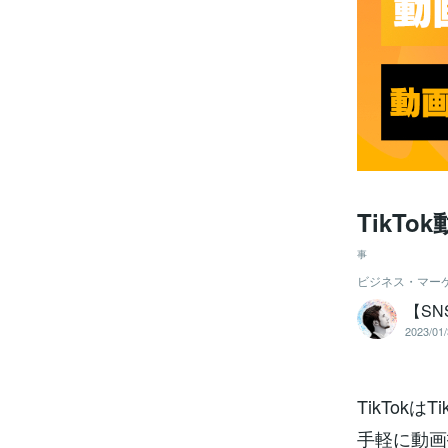
TikT
事
ビジネス・マー
【S
2023/01/
TikTo
手軽に動画