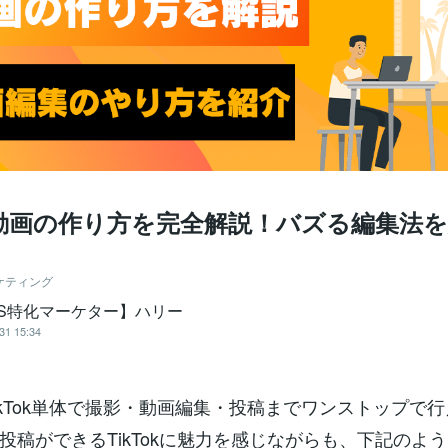
ok動画の作り方を完全解説！バズる編集法
ケティング
NS特化マーケター】ハリー
31 15:34
kはTikTok単体で撮影・動画編集・投稿までワンストップで
投稿ができるTikTokに魅力を感じながらも、下記のよ