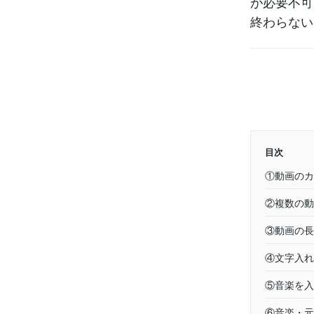
が必要不可
終わらない
目次
①動画のカ
②複数の動
③動画の長
④文字入れ
⑤音楽を入
⑥音楽・元