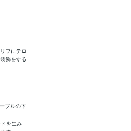
セリフにテロ
に装飾をする
テーブルの下
ンドを生み