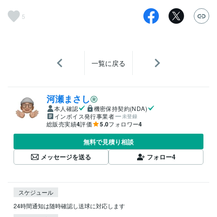
5
一覧に戻る
河瀬まさし
本人確認
機密保持契約(NDA)
インボイス発行事業者
未登録
総販売実績
4
評価
5.0
フォロワー
4
無料で見積り相談
メッセージを送る
フォロー
4
スケジュール
24時間通知は随時確認し送球に対応します