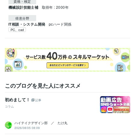
資格・検定
機械設計技能士補
取得年 : 2000年
得意分野
IT相談・システム開発
pcハード関係
PC、cad
このブログを見た人にオススメ
初めまして！
記事
コラム
ハイテイクデザイン部 ／ たけ丸
2026/08/05 08:09