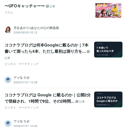
〜UFOキャッチャー〜
記事
コラム
月丘あかり⭐︎あなたの心の救急箱
2026/08/05 03:12
ココナラブログは何本Googleに載るのか｜7本
書いて測ったら4本、ただし最初は測り方を...
記事
ビジネス・マーケティング
アイQ ラボ
2026/07/27 15:38
ココナラブログは Google に載るのか｜公開2分
で登録され、1時間で9位、その2時間...
記事
ビジネス・マーケティング
アイQ ラボ
2026/07/27 10:33