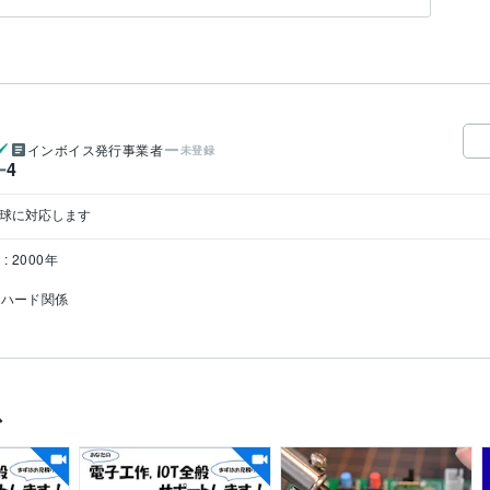
インボイス発行事業者
未登録
4
ー
送球に対応します
: 2000年
cハード関係
ス