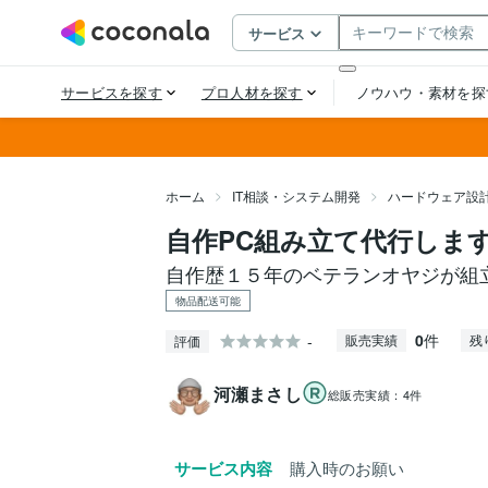
ホーム
IT相談・システム開発
ハードウェア設
自作PC組み立て代行しま
自作歴１５年のベテランオヤジが組
物品配送可能
0
件
-
販売実績
残
評価
河瀬まさし
総販売実績：
4件
サービス内容
購入時のお願い