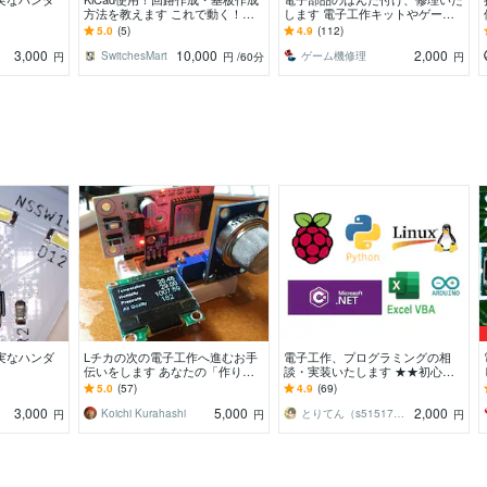
方法を教えます これで動く！生
します 電子工作キットやゲーム
成AIが作った回路図のチェックも
機等のはんだ付け、修理を行いま
5.0
(5)
4.9
(112)
OK！
す
3,000
10,000
2,000
SwitchesMart
ゲーム機修理
円
円
/60分
円
実なハンダ
Lチカの次の電子工作へ進むお手
電子工作、プログラミングの相
伝いをします あなたの「作りた
談・実装いたします ★★初心者
い気持ち」を形にします
の方からでも相談にのります。★
5.0
(57)
4.9
(69)
★
3,000
5,000
2,000
Koichi Kurahashi
とりてん（s51517765）
円
円
円