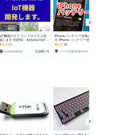
IoT機器のマイコンプログラム作
iPhoneバッテリー交換します!ま
PC98の86音源(P
成します ESP32・ArduinoのIoT制
す iPhone バッテリー交換、警告
します コンデン
御プログラム作成
メッセージ出ない！
M化(ちびおと)
5.0
(1)
5.0
(2)
5.0
(12)
3,000
7,000
kawawawawa
スマホ屋修理屋KoKo
ゲーム機修理
円
円
折れたり・モゲたUSBコネクタを
キーが効かない壊れたキーボード
電子工作、プロ