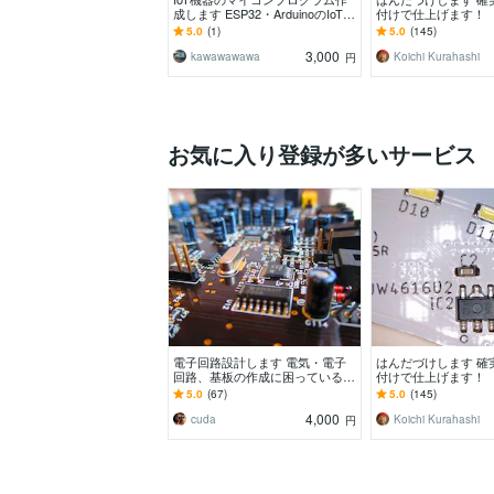
成します ESP32・ArduinoのIoT制
付けで仕上げます！
御プログラム作成
5.0
(1)
5.0
(145)
3,000
kawawawawa
Koichi Kurahashi
円
お気に入り登録が多いサービス
電子回路設計します 電気・電子
はんだづけします 確
回路、基板の作成に困っている
付けで仕上げます！
方、お任せ下さい。
5.0
(67)
5.0
(145)
4,000
cuda
Koichi Kurahashi
円