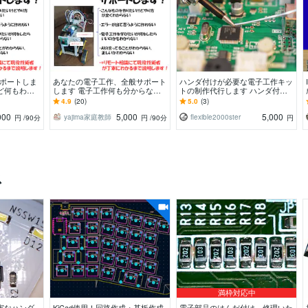
サポートしま
あなたの電子工作、全般サポート
ハンダ付けが必要な電子工作キッ
ど何もわか
します 電子工作何も分からない
トの制作代行します ハンダ付け
！
って方も大歓迎のビデオチャット
が必要な細かな配線、組み立て、
4.9
(20)
5.0
(3)
サービス
電子部品の取り付け
000
5,000
5,000
yajima家庭教師
flexible2000ster
円
/90分
円
/90分
円
ス
満枠対応中
実なハンダ
KiCad使用！回路作成・基板作成
電子部品のはんだ付け、修理いた