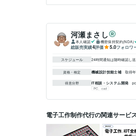
河瀬まさし
本人確認
機密保持契約(NDA)
4
5.0
総販売実績
評価
フォロワ
スケジュール
24時間通知は随時確認し
機械設計技能士補
取得年 
資格・検定
IT相談・システム開発
p
得意分野
PC、cad
電子工作制作代行の関連サービ