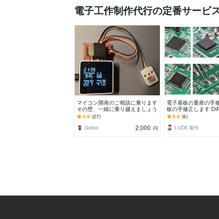
電子工作制作代行の定番サービ
マイコン開発のご相談に乗ります
電子基板の量産の手
その壁、一緒に乗り越えましょう
板の手修正します DI
表面実装部品交換、
4.9
(27)
5.0
(6)
修理
2,000
Gotoo
LUCK 製作
円