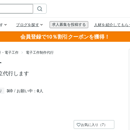
会員登録で10％割引クーポンを獲得！
計・電子工作
電子工作制作代行
す
立代行します
3
枠 / お願い中：
0
人
り
お気に入り（7）