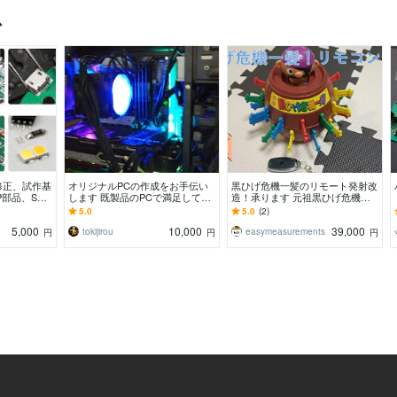
ス
修正、試作基
オリジナルPCの作成をお手伝い
黒ひげ危機一髪のリモート発射改
P部品、SOP
します 既製品のPCで満足してい
造！承ります 元祖黒ひげ危機一
ハンダ付け、
ますか？
髪をリモコンから発射！イベント
5.0
5.0
(2)
とかの余興に？
5,000
10,000
39,000
tokijirou
easymeasurements
円
円
円