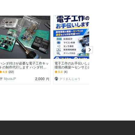
ハンダ付けが必要な電子工作キッ
電子工作のお手伝いします 開発
回路図・配線図
トの制作代行します ハンダ付け
環境の構築〜センサとの通信など
装します 回路・
が必要な細かな配線、組み立て、
も対応可能です！
リを知るエンジ
4.9
(22)
5.0
(4)
-
電子部品の取り付け
で対応
2,000
5,000
MyutaJP
クリまんじゅう
AKCL_tes
円
円