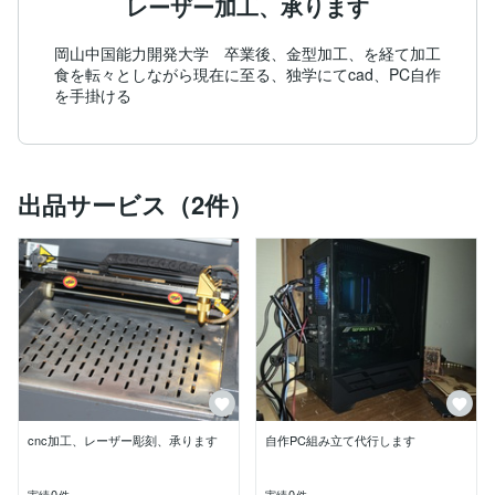
レーザー加工、承ります
岡山中国能力開発大学　卒業後、金型加工、を経て加工
食を転々としながら現在に至る、独学にてcad、PC自作
を手掛ける
出品サービス（2件）
cnc加工、レーザー彫刻、承ります
自作PC組み立て代行します
0
0