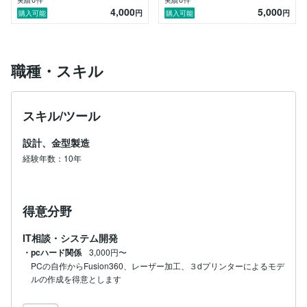
実績
件
実績
件
4,000
5,000
円
円
購入可能
購入可能
職種・スキル
スキル/ツール
設計、金型製造
経験年数：10年
得意分野
IT相談・システム開発
・pcハード関係
3,000円〜
PCの自作からFusion360、レーザー加工、３dプリンターによるモデ
ルの作成を得意とします
