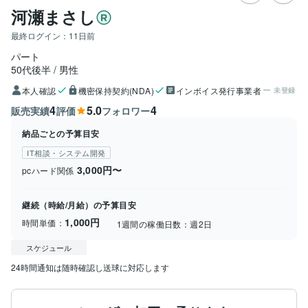
河瀬まさし
最終ログイン：
11日前
パート
50代後半
男性
本人確認
機密保持契約(NDA)
インボイス発行事業者
未登録
4
5.0
4
販売実績
評価
フォロワー
納品ごとの予算目安
IT相談・システム開発
3,000円〜
pcハード関係
継続（時給/月給）の予算目安
1,000円
時間単価：
1週間の稼働日数：
週2日
スケジュール
24時間通知は随時確認し送球に対応します