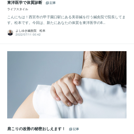
東洋医学で体質診断
記事
ライフスタイル
こんにちは！西宮市の甲子園口駅にある美容鍼を行う鍼灸院で院長してま
す。松本です。今回は、新たにあなたの体質を東洋医学の8...
よしゆき鍼灸院 松本
2022/07/11 00:42
肩こりの改善の秘密おしえます！
記事