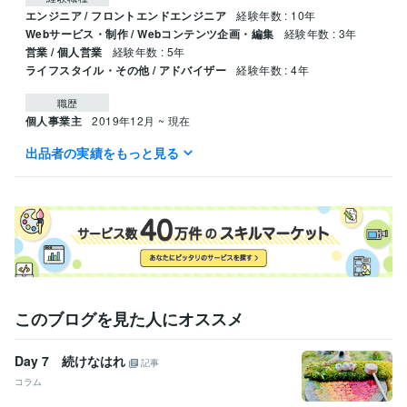
エンジニア / フロントエンドエンジニア
経験年数 : 10年
Webサービス・制作 / Webコンテンツ企画・編集
経験年数 : 3年
営業 / 個人営業
経験年数 : 5年
ライフスタイル・その他 / アドバイザー
経験年数 : 4年
職歴
個人事業主
2019年12月 ~ 現在
出品者の実績をもっと見る
資格・検定
情報処理技術者（応用情報技術者）
取得年 : 2015年
ビジネス・クリエイティブツール
WordPress:2年
Access:8年
Excel:8年
PowerPoint:8年
得意分野
学習指導・資格・キャリア相談
聞き出すコーチング
学歴
このブログを見た人にオススメ
京都大学
2006年3月 ~ 2010年2月
Day 7 続けなはれ
記事
コラム