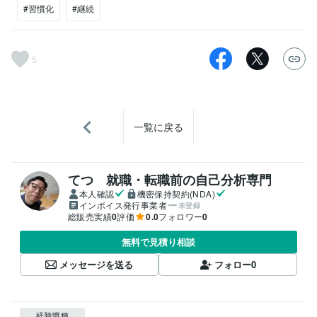
#習慣化
#継続
5
一覧に戻る
てつ 就職・転職前の自己分析専門
本人確認
機密保持契約(NDA)
インボイス発行事業者
未登録
総販売実績
0
評価
0.0
フォロワー
0
無料で見積り相談
メッセージを送る
フォロー
0
経験職種