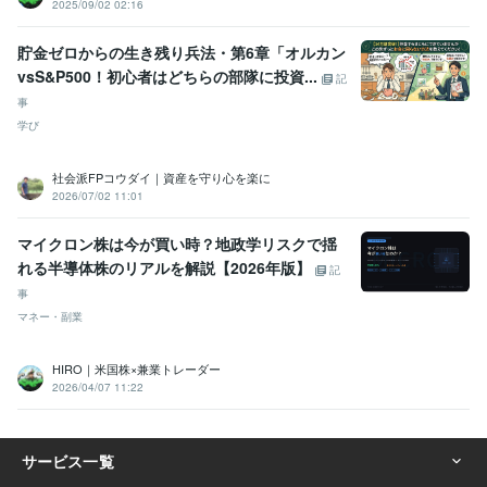
2025/09/02 02:16
貯金ゼロからの生き残り兵法・第6章「オルカン
vsS&P500！初心者はどちらの部隊に投資...
記
事
学び
社会派FPコウダイ｜資産を守り心を楽に
2026/07/02 11:01
マイクロン株は今が買い時？地政学リスクで揺
れる半導体株のリアルを解説【2026年版】
記
事
マネー・副業
HIRO｜米国株×兼業トレーダー
2026/04/07 11:22