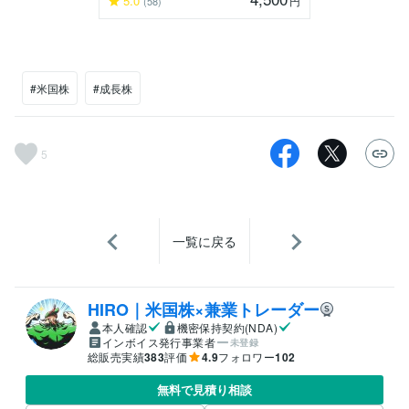
5.0
円
(58)
#米国株
#成長株
5
一覧に戻る
HIRO｜米国株×兼業トレーダー
本人確認
機密保持契約(NDA)
インボイス発行事業者
未登録
総販売実績
383
評価
4.9
フォロワー
102
無料で見積り相談