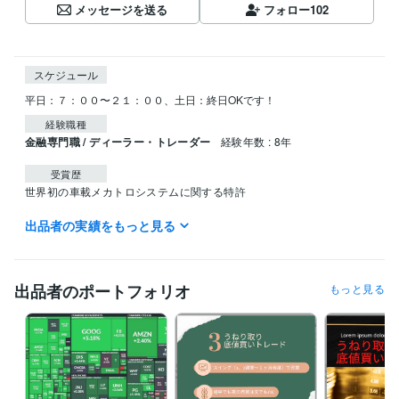
メッセージを送る
フォロー
102
スケジュール
平日：７：００〜２１：００、土日：終日OKです！
経験職種
金融専門職 / ディーラー・トレーダー
経験年数 : 8年
受賞歴
世界初の車載メカトロシステムに関する特許
出品者の実績をもっと見る
資格・検定
TOEIC
取得年 : 2020年
ビジネス・クリエイティブツール
出品者のポートフォリオ
もっと見る
WordPress:7年
Access:10年
Excel:20年
Google サイト:10年
Google スプレッドシート:5年
Google ドキュメント:5年
Keynote:5年
Numbers:5年
Pages:5年
PowerPoint:15年
Word:20年
Microsoft Project:5年
ChatGPT:1年
Canva:5年
得意分野
資産運用・副業の相談
米国株投資、長期投資
長期の株式投資戦略