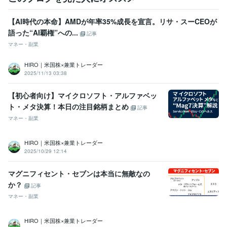
【AI時代の本命】AMDが年率35%成長を宣言。リサ・スーCEOが
語った“AI覇権”への...
記事
マネー・副業
HIRO｜米国株×兼業トレーダー
2025/11/13 03:38
【初心者向け】マイクロソフト・アルファベッ
ト・メタ決算！本日の注目銘柄まとめ
記事
マネー・副業
HIRO｜米国株×兼業トレーダー
2025/10/29 12:14
マグニフィセント・セブンは本当に無敵なの
か？
記事
マネー・副業
HIRO｜米国株×兼業トレーダー