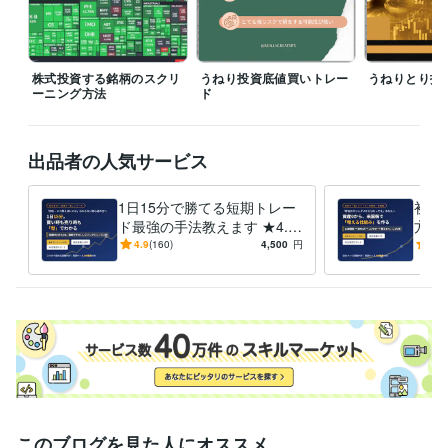
テンバガー株・割安成長株の発掘
株式投資
米国株投資
長期投資
成長株投資
テンバガー
資産運用・副業の相談
日本株・海外株・FXの短期売買
スイングト
レード
うねり投資術
株式投資する銘柄のスクリ
うねり投資底値買いトレー
うねりとり投
スイングトレード
短期株式投資
米国株
株式投資
ーニング方法
ド
出品者の人気サービス
1日15分で勝てる短期トレー
初心
ド最強の手法教えます ★4.9
方教
｜知識ゼロでも、買い時・売
らO
4.9
(160)
4,500
円
5.0
り時がわかるようになる
米国
このブログを見た人にオススメ