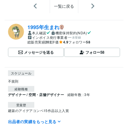
一覧に戻る
1995年生まれ
本人確認
機密保持契約(NDA)
インボイス発行事業者
未登録
総販売実績
202
評価
4.9
フォロワー
58
メッセージを送る
フォロー
58
スケジュール
不規則
経験職種
デザイナー / 空間・店舗デザイナー
経験年数 : 3年
受賞歴
建築のアイデアコンペ15作品以上入賞
出品者の実績をもっと見る
得意分野
デザイン制作
ジャンル問わず相談、仕事、就活、人間関係