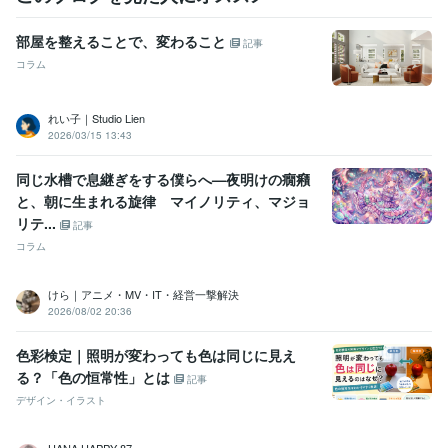
部屋を整えることで、変わること
記事
コラム
れい子｜Studio Lien
2026/03/15 13:43
同じ水槽で息継ぎをする僕らへ—夜明けの癇癪
と、朝に生まれる旋律 マイノリティ、マジョ
リテ...
記事
コラム
けら｜アニメ・MV・IT・経営一撃解決
2026/08/02 20:36
色彩検定｜照明が変わっても色は同じに見え
る？「色の恒常性」とは
記事
デザイン・イラスト
HANA HAPPY 87