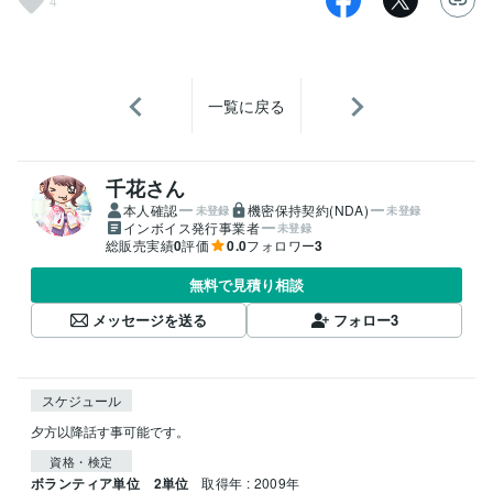
4
一覧に戻る
千花さん
本人確認
機密保持契約(NDA)
未登録
未登録
インボイス発行事業者
未登録
総販売実績
0
評価
0.0
フォロワー
3
無料で見積り相談
メッセージを送る
フォロー
3
スケジュール
夕方以降話す事可能です。
資格・検定
ボランティア単位 2単位
取得年 : 2009年