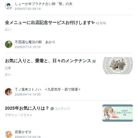
しょーが＠プラチナ占い師「聖」の夫
2026/07/22 09:19
全メニューに出店記念サービスお付けします✨
告知
占い
不思議な魔法の館 あかり
2026/07/13 15:10
お気に入りと、愛着と、日々のメンテナンス
記事
占い
丁ノ葉❇コトノハ ✧九星気学・易で開運✧
2026/04/14 14:35
2025年お気に入りは？
コンテンツ
デザイン・イラスト
若葉かずさ
2026/01/10 20:16