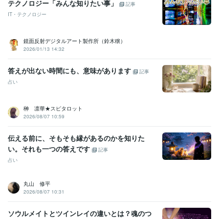
テクノロジー「みんな知りたい事」
記事
IT・テクノロジー
鏡面反射デジタルアート製作所（鈴木穣）
2026/01/13 14:32
答えが出ない時間にも、意味があります
記事
占い
榊 凛華★スピタロット
2026/08/07 10:59
伝える前に、そもそも縁があるのかを知りた
い。それも一つの答えです
記事
占い
丸山 修平
2026/08/07 10:31
ソウルメイトとツインレイの違いとは？魂のつ