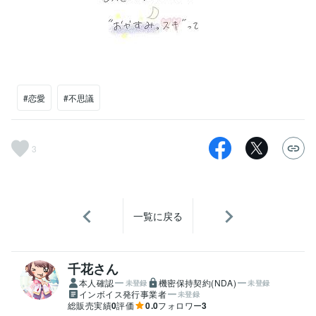
#恋愛
#不思議
3
一覧に戻る
千花さん
本人確認
機密保持契約(NDA)
未登録
未登録
インボイス発行事業者
未登録
総販売実績
0
評価
0.0
フォロワー
3