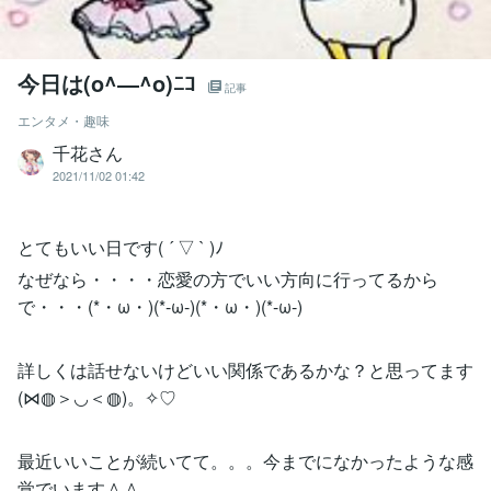
今日は(o^―^o)ﾆｺ
記事
エンタメ・趣味
千花さん
2021/11/02 01:42
とてもいい日です( ´ ▽ ` )ﾉ
なぜなら・・・・恋愛の方でいい方向に行ってるから
で・・・(*・ω・)(*-ω-)(*・ω・)(*-ω-)
詳しくは話せないけどいい関係であるかな？と思ってます
(⋈◍＞◡＜◍)。✧♡
最近いいことが続いてて。。。今までになかったような感
覚でいます＾＾