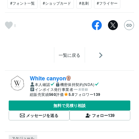
#フォント一覧
#ショップカード
#名刺
#フライヤー
8
一覧に戻る
White canyon
本人確認
機密保持契約(NDA)
インボイス発行事業者
未登録
総販売実績
560
評価
5.0
フォロワー
139
無料で見積り相談
メッセージを送る
フォロー
139
スケジュール