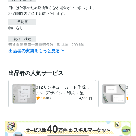
日中は仕事のため返信遅くなる場合がごございます。

24時間以内に必ず返信いたします。
受賞歴
特になし
資格・検定
普通自動車第一種運転免許
取得年 : 2001年
出品者の実績をもっと見る
得意分野
デザイン制作
各種カードデザイン
出品者の人気サービス
語学力
英語
日常会話レベル
012サンキューカード作成し
00
ます デザイン・印刷・配送
す 
まで致します。
で致
5.0
(92)
4,500
円
4.9