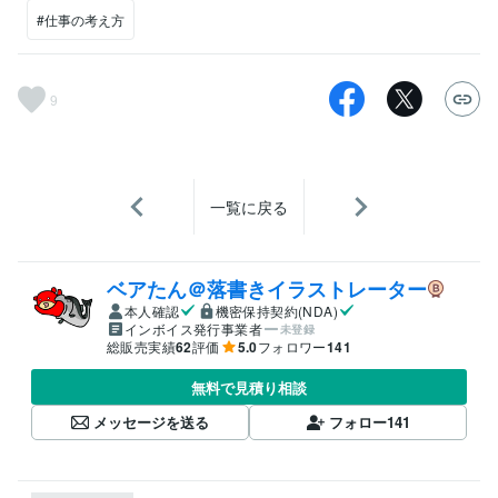
#仕事の考え方
9
一覧に戻る
ベアたん＠落書きイラストレーター
本人確認
機密保持契約(NDA)
インボイス発行事業者
未登録
総販売実績
62
評価
5.0
フォロワー
141
無料で見積り相談
メッセージを送る
フォロー
141