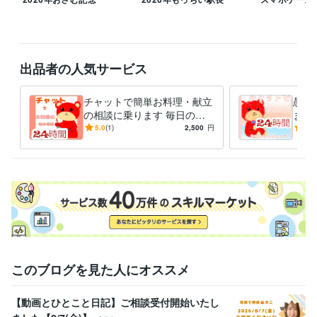
得意分野
イラスト作成・漫画制作
似顔絵
猫、うさぎイラスト
悩み相談・カウンセリング
人の相談に乗る
出品者の人気サービス
チャットで簡単お料理・献立
愚痴
の相談に乗ります 毎日の献
ます
立や栄養に悩んでいる方、一
心！
5.0
(1)
2,500
円
5.0
緒に考えませんか？
しょ
このブログを見た人にオススメ
【動画とひとこと日記】ご相談受付開始いたし