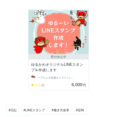
受付休止中
ゆるかわオリジナルLINEスタン
プを作成します
ベアたん＠落書きイラストレーター
6,000
5.0
円
(6)
#日記
#LINEスタンプ
#働き方改革
#定時