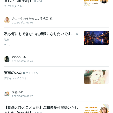
ました【8/7(金)】
告知
ライフスタイル
カニ＊やわらかまごころ検定1級
2026/08/07 00:01
私も何にもできないお嬢様になりたいです。
記事
コラム
COCO⋰✤
2026/08/06 15:41
実家のいぬ
コンテンツ
デザイン・イラスト
魚あゆの
2026/08/06 00:26
【動画とひとこと日記】ご相談受付開始いたし
ました【8/6(木)】