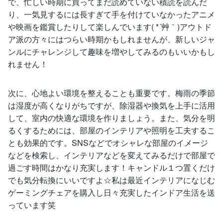
で、忙しい時期に買ってまだ読めていない積読を読んだ
り、一気見するには長すぎて手を付けていなかったアニメ
や映画を鑑賞したりして楽しんでいます( *´艸｀)アウトド
ア派の方々にはつらい時期かもしれませんが、新しいジャ
ンルにチャレンジして趣味を増やしてみるのもいいかもし
れません！
次に、心地よい環境を整えることも重要です。梅雨の季節
は湿度が高くなりがちですが、除湿器や換気を上手に活用
して、室内の快適な環境を作りましょう。また、気分を明
るくするためには、部屋のインテリアや照明を工夫するこ
とも効果的です。SNSなどでオシャレな部屋のイメージ
などを検索し、インテリアなどを変えてみるだけで部屋で
過ごす時間はかなり充実します！キャンドル１つ置くだけ
でも気分転換にいいですよ☆私は最近インテリアになじむ
ゲーミングチェアを購入し日々充実したインドア生活を送
っています笑