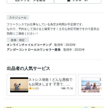
スケジュール
フリーランスでお仕事をしている為空き時間が不定期です。

なので、予約をして頂けると確実です！土日も対応可能ですので是非お
気軽にご連絡ください！
資格・検定
オンラインチャイルドコーチング
取得年 : 2023年
アンガーコントロールカウンセラー資格
取得年 : 2023年
出品者の人気サービス
ストレス発散！どんな愚痴で
現役
もお聞きします 子育て、介
のお
護、仕事、対人関係…ストレ
育て
5.0
(1)
100
円
/分
-
(1)
スって無くならない？
全て