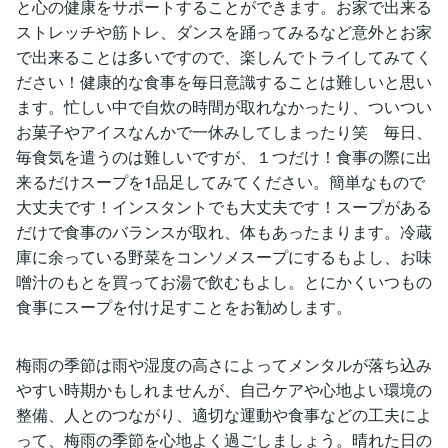
と心の健康をサポートすることができます。お家で出来る
ストレッチや筋トレ、ダンスを踊ってみるなど意外とお家
で出来ることは多いですので、楽しんでトライしてみてく
ださい！健康的な食事を毎日意識することは難しいと思い
ます。忙しい中で自炊の時間が取れなかったり、ついつい
お菓子やアイスなんかで一休みしてしまったり笑 毎日、
毎食気を遣うのは難しいですが、１つだけ！食事の際に出
来るだけスープを1品足してみてください。簡単なもので
大丈夫です！インスタントでも大丈夫です！スープがある
だけで食事のバランスが取れ、体もあったまります。冷蔵
庫に余っている野菜をコンソメスープにするもよし、お味
噌汁のもとを買ってお湯で飲むもよし。とにかくいつもの
食事にスープを付け足すことをお勧めします。
梅雨の季節は雨や湿度の高さによってメンタルが落ち込み
やすい時期かもしれませんが、自己ケアや心地よい環境の
整備、人とのつながり、適切な運動や食事などの工夫によ
って、梅雨の季節を心地よく過ごしましょう。晴れた日の