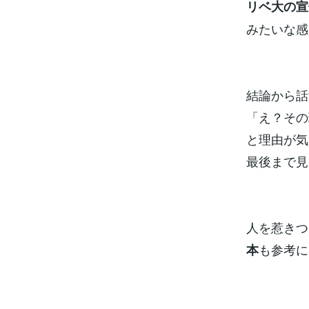
リベ大の宣
みたいな感
結論から話
「え？その
と理由が気
最後まで見て
人を惹きつ
も参考に
本