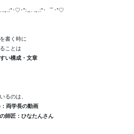
..｡.:*･♡･*:.｡. .｡.:*･゜ﾟ･*♡
を書く時に
ることは
すい構成・文章
いるのは、
be：両学長の動画
の師匠：ひなたんさん