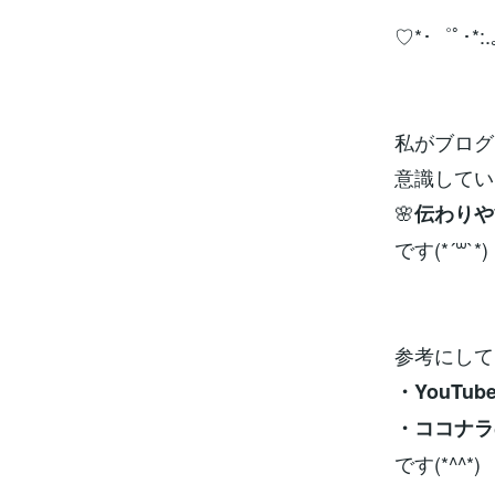
♡*･゜ﾟ･*:.｡
私がブログ
意識してい
🌸
伝わりや
です(*´꒳`*)
参考にして
・YouTu
・ココナラ
です(*^^*)