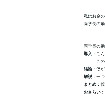
私はお金の
両学長の動
両学長の動
：こん
導入
この質問
：僕が
結論
：一つ
解説
：僕
まとめ
：
おさらい
結論は