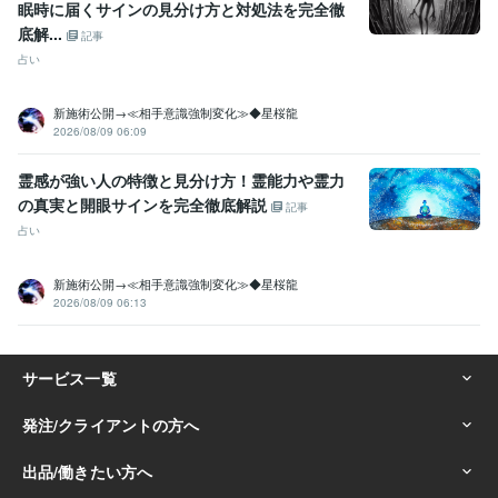
眠時に届くサインの見分け方と対処法を完全徹
底解...
記事
占い
新施術公開→≪相手意識強制変化≫◆星桜龍
2026/08/09 06:09
霊感が強い人の特徴と見分け方！霊能力や霊力
の真実と開眼サインを完全徹底解説
記事
占い
新施術公開→≪相手意識強制変化≫◆星桜龍
2026/08/09 06:13