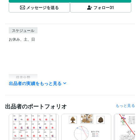
メッセージを送る
フォロー
31
スケジュール
お休み、土、日

得意分野
出品者の実績をもっと見る
占い
性格診断、個性分析
占い
鑑定
個性
性格
出品者のポートフォリオ
もっと見る