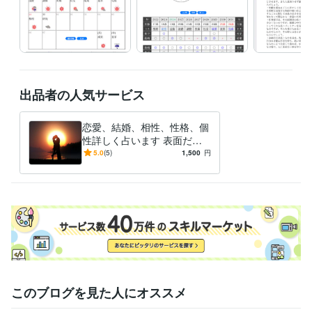
出品者の人気サービス
恋愛、結婚、相性、性格、個
性詳しく占います 表面だけ
ではわからない本当の自分自
5.0
(5)
1,500
円
身と相手の性格が明確に!!
このブログを見た人にオススメ