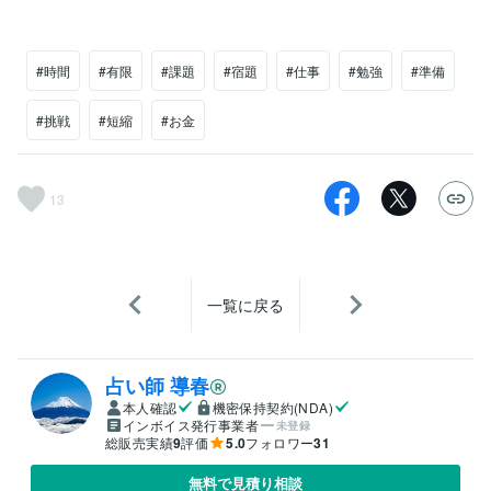
#時間
#有限
#課題
#宿題
#仕事
#勉強
#準備
#挑戦
#短縮
#お金
13
一覧に戻る
占い師 導春
本人確認
機密保持契約(NDA)
インボイス発行事業者
未登録
総販売実績
9
評価
5.0
フォロワー
31
無料で見積り相談