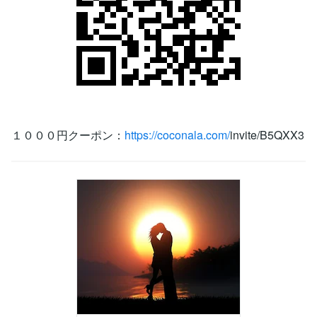
１０００円クーポン：
https://coconala.com/
invite/B5QXX3