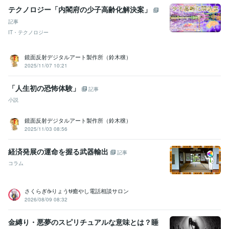
テクノロジー「内閣府の少子高齢化解決案」
記事
IT・テクノロジー
鏡面反射デジタルアート製作所（鈴木穣）
2025/11/07 10:21
「人生初の恐怖体験」
記事
小説
鏡面反射デジタルアート製作所（鈴木穣）
2025/11/03 08:56
経済発展の運命を握る武器輸出
記事
コラム
さくらぎ☕りょう⛎癒やし電話相談サロン
2026/08/09 08:32
金縛り・悪夢のスピリチュアルな意味とは？睡