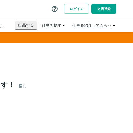
ます！
記