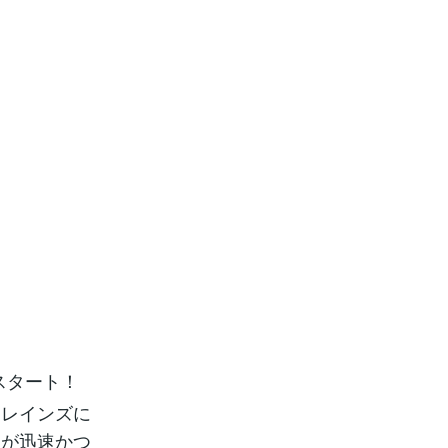
スタート！
？レインズに
フが迅速かつ