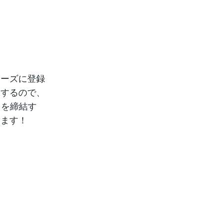
ムーズに登録
当するので、
）を締結す
けます！