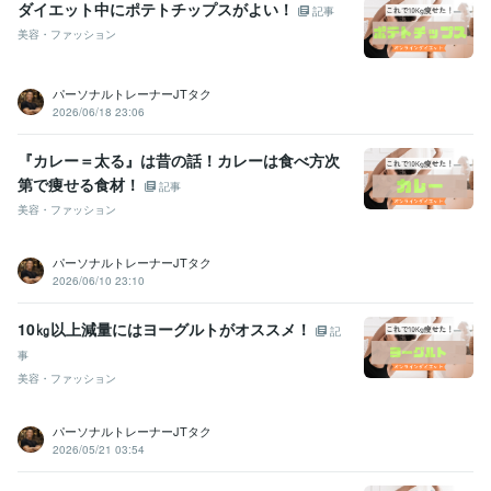
ダイエット中にポテトチップスがよい！
記事
日本実業団ベンチプレス大会 6位
オールジャパンメンズフィジーク大
美容・ファッション
会 出場
マッスルゲートさいたまメンズフィジーク大会 出場
SAMUR
AI2026出場
パーソナルトレーナーJTタク
資格・検定
2026/06/18 23:06
柔道整復師
取得年 : 2012年
ワープロ検定1級
取得年 : 1998年
『カレー＝太る』は昔の話！カレーは食べ方次
第で痩せる食材！
ビジネス・クリエイティブツール
記事
Excel:27年
Word:27年
Canva:0年
ChatGPT:0年
美容・ファッション
得意分野
パーソナルトレーナーJTタク
住まい・美容・生活相談
ダイエット・トレーニング・食事内容改善
2026/06/10 23:10
ダイエット
トレーナーパーソナル
ダイエット食事
管理食事
筋トレ
パーソナルトレーナー
ダイエット筋トレ
ダイエットサポート
ボディメイク
トレーニングメニュー
10㎏以上減量にはヨーグルトがオススメ！
記
オンラインレッスン・習い事
１ヶ月徹底サポート
事
ダイエット
ダイエット食事
筋トレ
トレーニング
美容・ファッション
トレーニングメニュー
メニュー筋トレ
ストレッチ
ダイエットメニュー
食事メニュー作成
美容
パーソナルトレーナーJTタク
学歴
2026/05/21 03:54
さいたま柔整専門学校
2010年3月 ~ 2013年2月