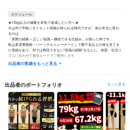
スケジュール
★10kg以上の減量を本気で達成したい方へ★

今はAIで手軽にダイエット情報が得られる時代ですが、体が本当に変わ
るのは

「実際の経験 × 正しい知識 × 継続できる仕組み」が揃った時です。

私は柔道整復師・パーソナルトレーナーとして数千名以上の体を見てき
た実績があり、AIでは再現できない“現場の経験”をもとに、体質・生活リ
ズムに合わせて最短ルートでご案内します。

出品者の実績をもっと見る
この時代のAIで管理を効率化しつつ、停滞期の突破やメンタル面のサポ
ートは人間の経験が必須。

本気で変わりたい方は、ぜひ一度ご相談ください。あなたの人生が変わ
る1ヶ月を全力でサポートします。

出品者のポートフォリオ
もっと見る
★ご購入ご検討の方へお知らせ★

ご購入についてご不明な点やご不安なことがありましたらお気軽にメッ
セージにてご連絡お待ちしております。

★対応スケジュール★

月〜金：早朝＋空いた時間に返信
