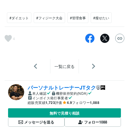
#ダイエット
#フィジーク大会
#管理食事
#瘦せたい
4
一覧に戻る
パーソナルトレーナーJTタク
本人確認
機密保持契約(NDA)
インボイス発行事業者
総販売実績
1,723
評価
4.9
フォロワー
1,088
無料で見積り相談
メッセージを送る
フォロー
1088