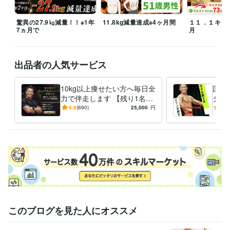
土日祝：休日ですが、空いた時間に返信

驚異の27.9㎏減量！！※1年
11.8kg減量達成※4ヶ月間
１１．１キロ
平日19〜21時：家族時間のため返信は21時以降

7ヵ月で
月
できる限り迅速に対応いたしますのでご安心ください。
経験職種
出品者の人気サービス
管理 / 経理
経験年数 : 3年
人事 / 中途採用
経験年数 : 3年
10kg以上痩せたい方へ毎日全
国家
ライフスタイル・その他 / 講師・インストラクター
経験年数 : 17年
力で伴走します 【残り1名
ダイ
職歴
様】通常42,000円 →25,000
分で
4.8
(690)
25,000
円
4.9
オンラインパーソナルトレーナー
円（税抜）
2016年7月 ~ 現在
略を
株式会社ＳＯＹＯＫＡＺＥ
2021年3月 ~ 現在
整形外科 柔道整復師
2013年3月 ~ 2021年1月
ゴールドジム プロトレーナー
2010年3月 ~ 2013年2月
スポーツクラブワウディ※INSPAへ変更 店舗責任者
2003年3月 ~ 20
10年2月
陸上自衛隊 特科所属
2001年3月 ~ 2003年2月
受賞歴
埼玉県ボディビル大会 65kg級 優勝
埼玉県パワーリフティング大会 7
このブログを見た人にオススメ
4kg級 優勝
埼玉県オープンメンズフィジーク大会 第3位
関東オープ
ンメンズフィジーク大会 第4位
東日本メンズフィジーク大会 6位
全