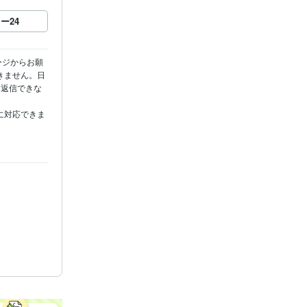
ロー
24
ージからお願
きません。日
と返信できな
に対応できま