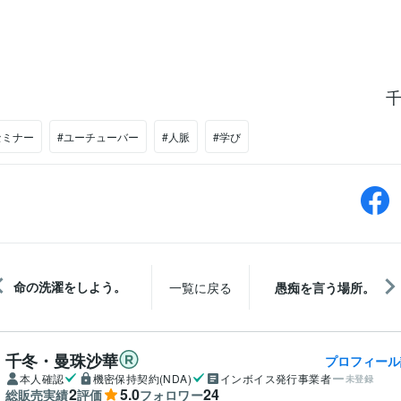
千
セミナー
#ユーチューバー
#人脈
#学び
命の洗濯をしよう。
一覧に戻る
愚痴を言う場所。
千冬・曼珠沙華
プロフィール
本人確認
機密保持契約(NDA)
インボイス発行事業者
未登録
2
5.0
24
総販売実績
評価
フォロワー