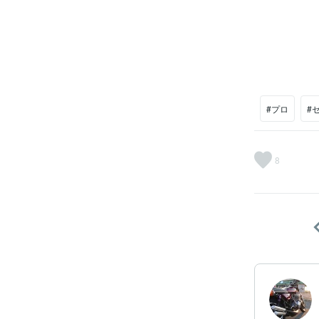
#プロ
#
8