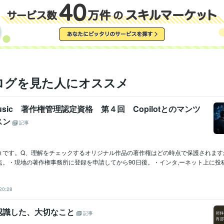
ログを見た人にオススメ
 Music 著作権管理認定資格 第４回 Copilotとのマンツ
スン
記事
きです。Q、理解をチェックするオリジナル作品の著作権はどの時点で保護されます
。・現地の著作権事務所に登録を申請してから90日後。・インタ,ーネット上に投稿し
20:28
認識した、大切なこと
記事