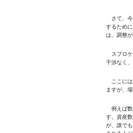
さて、今
するために
は、調整が
スプロケ
干渉なく、
ここには
ますが、場
例えば数
す。資産数
が、誰でも