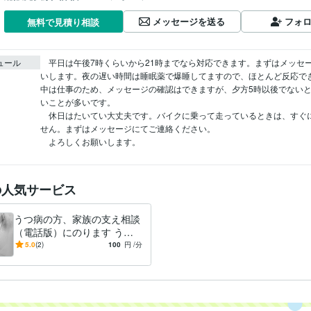
メッセージを送る
フォ
無料で見積り相談
ュール
　平日は午後7時くらいから21時までなら対応できます。まずはメッセ
いします。夜の遅い時間は睡眠薬で爆睡してますので、ほとんど反応で
中は仕事のため、メッセージの確認はできますが、夕方5時以後でない
いことが多いです。

　休日はたいてい大丈夫です。バイクに乗って走っているときは、すぐ
せん。まずはメッセージにてご連絡ください。

　よろしくお願いします。
の人気サービス
うつ病の方、家族の支え相談
（電話版）にのります うつ
病の方とその家族のお悩みを
5.0
(2)
100
円
/分
聴かせてください。