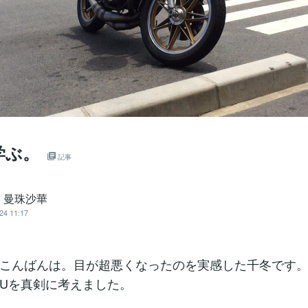
学ぶ。
記事
・曼珠沙華
24 11:17
こんばんは。目が超悪くなったのを実感した千冬です。
CUを真剣に考えました。