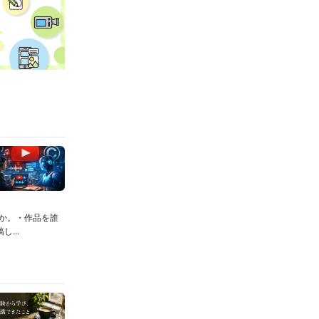
か。・作品を誰
...