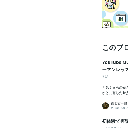
このブ
YouTube
ーマンレッ
学び
＊第３回らの続
かと共有した時点
西田玄一郎
2026/08/05 
初体験で再