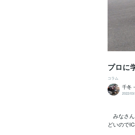
プロに
コラム
千冬
2022/03/
みなさん
どいのでI