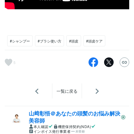
#シャンプー
#ブラシ使い方
#頭皮
#頭皮ケア
5
一覧に戻る
山﨑彰悟＠あなたの頭髪のお悩み解決
美容師
本人確認
機密保持契約(NDA)
インボイス発行事業者
未登録