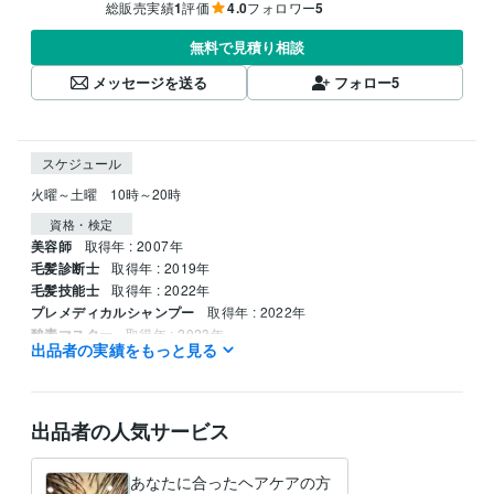
総販売実績
1
評価
4.0
フォロワー
5
無料で見積り相談
メッセージを送る
フォロー
5
スケジュール
火曜～土曜　10時～20時
資格・検定
美容師
取得年 : 2007年
毛髪診断士
取得年 : 2019年
毛髪技能士
取得年 : 2022年
プレメディカルシャンプー
取得年 : 2022年
酸素マスター
取得年 : 2023年
出品者の実績をもっと見る
美容師・管理美容師
取得年 : 2006年
得意分野
住まい・美容・生活相談
頭皮診断、髪の毛頭皮全般の事
出品者の人気サービス
美容、ノウハウ、
あなたに合ったヘアケアの方