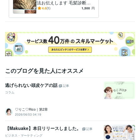
法お伝えします 毛髪診断士
等の観点からお悩みに関する
4.0
(1)
1,500
円
アドバイスを致します
このブログを見た人にオススメ
逃げられない頭皮ケアの話
記事
コラム
♡りこ♡Rico｜第2章
2026/06/03 04:19
【Makuake】本日リリースしました。
記事
ビジネス・マーケティング