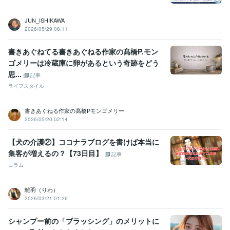
JUN_ISHIKAWA
2026/05/29 08:11
書きあぐねてる書きあぐねる作家の髙橋P.モン
ゴメリーは冷蔵庫に卵があるという奇跡をどう
思...
記事
ライフスタイル
書きあぐねる作家の髙橋Pモンゴメリー
2026/05/20 02:14
【犬の介護②】ココナラブログを書けば本当に
集客が増えるの？【73日目】
記事
コラム
離羽（りわ）
2026/03/21 01:26
シャンプー前の「ブラッシング」のメリットに