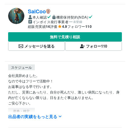
SaiCoo
本人確認
機密保持契約(NDA)
インボイス発行事業者
未登録
総販売実績
14
評価
4.9
フォロワー
110
無料で見積り相談
メッセージを送る
フォロー
110
スケジュール
会社員辞めました。

なので今はフリーで活動中！

お返事はなる早で行います。

ただし、災害にあったり、自分が死んだり、激しい病気になったり、身
内が亡くならない限りは、日をまたぐ事はありません。

ご安心下さい。
資格・検定
出品者の実績をもっと見る
社会福祉士
取得年 : 2006年
ケアマネジャー（介護支援専門員）
取得年 : 2013年