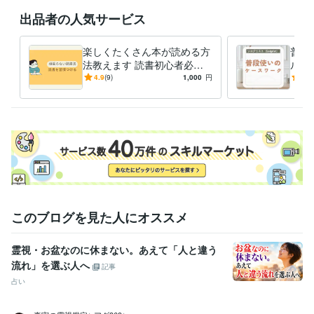
得意分野
出品者の人気サービス
悩み相談・カウンセリング
対人関係
悩み
人生相談
音楽制作・ナレーション
AI使って瞬時に音楽作成
楽しくたくさん本が読める方
普段
音楽作成
法教えます 読書初心者必見❗️
ル教
本を読む気が起きない方向け
ケー
4.9
(9)
1,000
円
5.0
の内容です。
いに
このブログを見た人にオススメ
霊視・お盆なのに休まない。あえて「人と違う
流れ」を選ぶ人へ
記事
占い