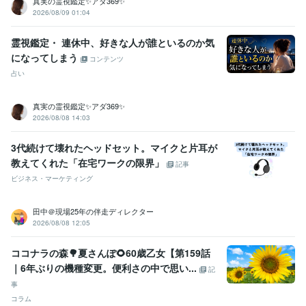
真実の霊視鑑定✨アダ369✨
2026/08/09 01:04
霊視鑑定・ 連休中、好きな人が誰といるのか気
になってしまう
コンテンツ
占い
真実の霊視鑑定✨アダ369✨
2026/08/08 14:03
3代続けて壊れたヘッドセット。マイクと片耳が
教えてくれた「在宅ワークの限界」
記事
ビジネス・マーケティング
田中＠現場25年の伴走ディレクター
2026/08/08 12:05
ココナラの森🌳夏さんぽ🌻60歳乙女【第159話
｜6年ぶりの機種変更。便利さの中で思い...
記
事
コラム