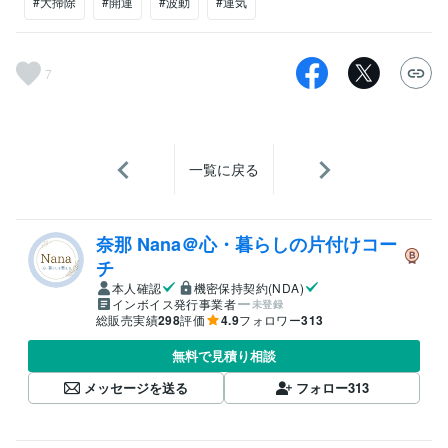
#大掃除
#開運
#波動
#運気
7
一覧に戻る
奈那 Nana＠心・暮らしの片付けコー
チ
本人確認
機密保持契約(NDA)
インボイス発行事業者
未登録
総販売実績
298
評価
4.9
フォロワー
313
無料で見積り相談
メッセージを送る
フォロー
313