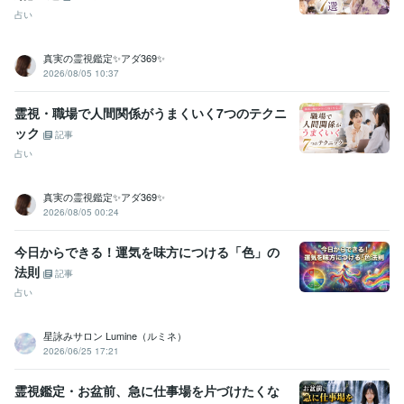
悩み相談・カウンセリング
親子関係、子育て、人間関係の悩み
占い
イギリスロンドン留学
真実の霊視鑑定✨アダ369✨
2026/08/05 10:37
霊視・職場で人間関係がうまくいく7つのテクニ
ック
記事
占い
真実の霊視鑑定✨アダ369✨
2026/08/05 00:24
今日からできる！運気を味方につける「色」の
法則
記事
占い
星詠みサロン Lumine（ルミネ）
2026/06/25 17:21
霊視鑑定・お盆前、急に仕事場を片づけたくな