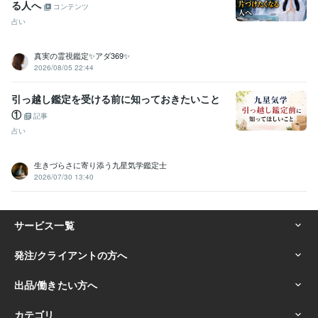
る人へ
コンテンツ
占い
真実の霊視鑑定✨アダ369✨
2026/08/05 22:44
引っ越し鑑定を受ける前に知っておきたいこと
①
記事
占い
生きづらさに寄り添う九星気学鑑定士
2026/07/30 13:40