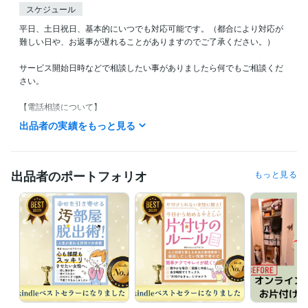
スケジュール
平日、土日祝日、基本的にいつでも対応可能です。（都合により対応が
難しい日や、お返事が遅れることがありますのでご了承ください。）

サービス開始日時などで相談したい事がありましたら何でもご相談くだ
さい。

【電話相談について】

出品者の実績をもっと見る
待機中でなくてもお気軽にメッセージください(｡˃ ᵕ ˂。)

待機中にお電話したい場合は「すぐ電話」の表示が出ましたら、そこを
押してくださるとすぐにご相談ができます*( ᵕ̤ᴗᵕ̤ )*

出品者のポートフォリオ
もっと見る
【待機中でない場合】

「出品者に質問」からメッセージでお気軽に日時のお問い合わせくださ
い(^^)お時間調整いたします。

経験職種
ライフスタイル・その他 / 美容師・ネイリスト・美容家
経験年数 : 8
年