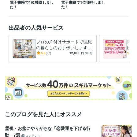
ライフスタイル・その他 / カウンセラー・コーチ
経験年数 : 5年
電子書籍で1位獲得しまし
電子書籍で1位獲得しまし
た！
た！
ライフスタイル・その他 / 家事代行
経験年数 : 7年
ライフスタイル・その他 / その他
経験年数 : 2年
職歴
出品者の人気サービス
某大手家事代行会社
2019年6月 ~ 2022年11月
プロの片付けサポートで理想
同業
受賞歴
の暮らしのお手伝いします
ビス
社内のアンガーコントロール勉強会で講師経験あり
片付けセミナー
収納提案付きで理想の暮らし
クー
運気アップ大掃除セミナー
5.0
(27)
kindle1位獲得！「幸せを引き寄せる！汚
12,000
円
/90分
5.0
に最短で近づけます！
個性
部屋脱出術」
kindle1位獲得！今日からはじめるやさしい片付けのル
ール
資格・検定
チャイルドカウンセラー
取得年 : 2019年
美容師・管理美容師
取得年 : 2008年
ビジネス・クリエイティブツール
ペライチ:2年
Google スプレッドシート:5年
Google ドキュメント:5年
freee:2年
ChatGPT:2年
Perplexity AI:1年
CapCut:2年
Vrew:1年
このブログを見た人にオススメ
Canva:4年
霊視・お盆にやりがちな「恋愛運を下げる行
得意分野
動」7選
住まい・美容・生活相談
汚部屋のお片付け、物の手放し方相談
コンテンツ