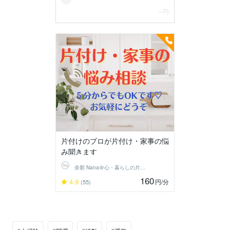
片付けのプロが片付け・家事の悩
み聞きます
奈那 Nana＠心・暮らしの片付けコーチ
160
4.9
円
/分
(55)