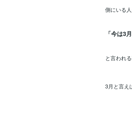
側にいる人
「今は3
と言われる
3月と言え