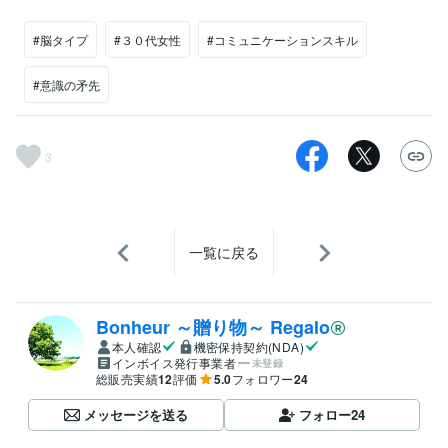
#脳タイプ
#３０代女性
#コミュニケーションスキル
#意識の矛先
3
一覧に戻る
Bonheur ～贈り物～ Regalo
本人確認
機密保持契約(NDA)
インボイス発行事業者
未登録
総販売実績
12
評価
5.0
フォロワー
24
メッセージを送る
フォロー
24