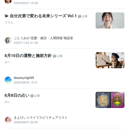
2023/08/27 10:59
💫 自分次第で変わる未来シリーズ Vol.1
記事
コラム
ごとうみか“恋愛・婚活・人間関係”相談室
2025/11/22 01:39
8月10日の運勢と施術方針
記事
占い
blueskyhigh95
2025/08/09 15:41
8月8日の占い
記事
占い
きよぴぃ☆ライフスピリチュアリスト
2026/08/07 20:50