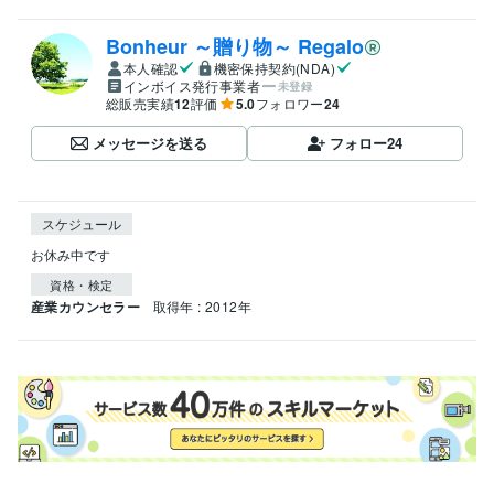
Bonheur ～贈り物～ Regalo
本人確認
機密保持契約(NDA)
インボイス発行事業者
未登録
総販売実績
12
評価
5.0
フォロワー
24
メッセージを送る
フォロー
24
スケジュール
お休み中です
資格・検定
産業カウンセラー
取得年 : 2012年