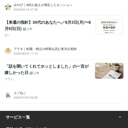
みやび｜400人超えが満足したセッション
2026/03/18 07:59
【来週の指針】30代のあなたへ／8月3日(月)〜8
月9日(日)
記事
占い
アラタ｜転職・独立の時期を読む東洋占術師
2026/08/02 11:10
「話を聞いてくれてホッとしました」の一言が
嬉しかった日
記事
コラム
エゾねこ
2026/07/30 06:58