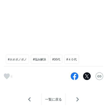
#ホオポノポノ
#悩み解決
#30代
#４０代
6
一覧に戻る