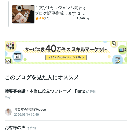
悩み相談・カウンセリング
留学についてお悩み相談
１文字1円～ジャンル問わず
語学
留学
旅行
ブログ記事作成します １記
事もまとめてもOK！まずはD
5.0
(10)
3,000
円
Mでご相談を～
このブログを見た人にオススメ
接客英会話・本当に役立つフレーズ Part2
告知
学び
接客英会話講師Acoco
2026/03/10 00:46
お客様の声
告知