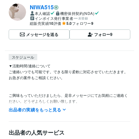
NIWA515
本人確認
機密保持契約(NDA)
インボイス発行事業者
未登録
総販売実績
10
評価
5.0
フォロワー
9
メッセージを送る
フォロー
9
スケジュール
▼活動時間/連絡について

ご連絡いつでも可能です。できる限り柔軟に対応させていただきます。

お急ぎの案件もご相談ください。

ご興味もっていただけましたら、是非メッセージにてお気軽にご連絡く
ださい。どうぞよろしくお願い致します。
出品者の実績をもっと見る
資格・検定
登録販売者
取得年 : 2018年
得意分野
出品者の人気サービス
ライティング・翻訳
ライティング・ネーミング
ファッション
語学
美容
恋愛