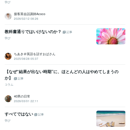
学び
接客英会話講師Acoco
2026/02/12 08:26
教科書通りではいけないのか？
記事
学び
ちあき＠英語を話すおばさん
2025/08/28 05:37
【なぜ“結果が出ない時期”に、ほとんどの人はやめてしまうの
か】
記事
コラム
40男の日常
2026/03/01 22:11
すべてではない
記事
学び