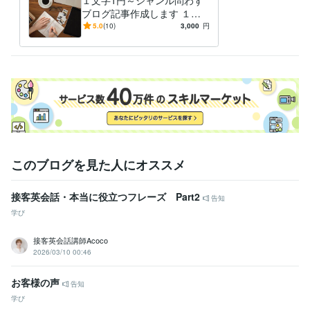
１文字1円～ジャンル問わず
語学
留学
旅行
ブログ記事作成します １記
事もまとめてもOK！まずはD
5.0
(10)
3,000
円
Mでご相談を～
このブログを見た人にオススメ
接客英会話・本当に役立つフレーズ Part2
告知
学び
接客英会話講師Acoco
2026/03/10 00:46
お客様の声
告知
学び