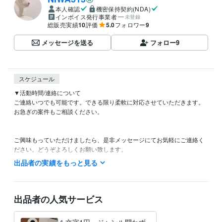
本人確認
機密保持契約(NDA)
インボイス発行事業者
未登録
総販売実績
10
評価
5.0
フォロワー
9
メッセージを送る
フォロー
9
スケジュール
▼活動時間/連絡について

ご連絡いつでも可能です。できる限り柔軟に対応させていただきます。

お急ぎの案件もご相談ください。

ご興味もっていただけましたら、是非メッセージにてお気軽にご連絡く
ださい。どうぞよろしくお願い致します。
出品者の実績をもっと見る
資格・検定
登録販売者
取得年 : 2018年
得意分野
出品者の人気サービス
ライティング・翻訳
ライティング・ネーミング
ファッション
語学
美容
恋愛
悩み相談・カウンセリング
留学についてお悩み相談