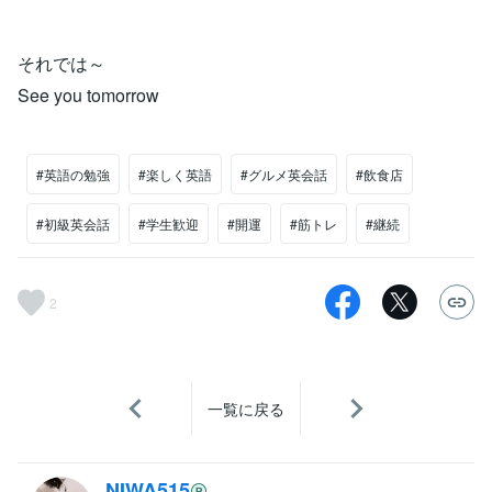
それでは～
See you tomorrow
#英語の勉強
#楽しく英語
#グルメ英会話
#飲食店
#初級英会話
#学生歓迎
#開運
#筋トレ
#継続
2
一覧に戻る
NIWA515