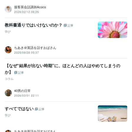
接客英会話講師Acoco
2026/02/12 08:26
教科書通りではいけないのか？
記事
学び
ちあき＠英語を話すおばさん
2025/08/28 05:37
【なぜ“結果が出ない時期”に、ほとんどの人はやめてしまうの
か】
記事
コラム
40男の日常
2026/03/01 22:11
すべてではない
記事
学び
ちあき＠英語を話すおばさん