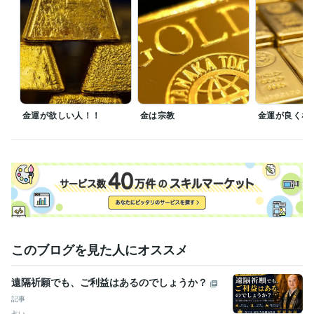
ら側で楽しくやって

新聞も雑誌もゴミでしかないので対応しない。　たまに4大新聞がただで
見ろと押しかけてきますが嫌です

芸能人　政治家　スポーツ選手　社長の辞め時はよく当たります

今後のことが知りたければ当社規定にしたがって料金をお支払いくださ
い　無償ではやりません。
経験職種
経営・マネジメント / 経営者・CEO・COO
経験年数 : 58年
金運が欲しい人！！
金は宗教
金運が良くな
不動産 / アセットマネジメント
経験年数 : 3年
金融専門職 / 金融商品開発
経験年数 : 3年
士業・専門職 / 土地家屋調査士
経験年数 : 3年
ライフスタイル・その他 / 占い師
経験年数 : 41年
職歴
近藤貿易株式会社
1966年3月 ~ 現在
豊多ホーム株式会社
2002年3月 ~ 2005年11月
某 不動産担保金融会社
2006年9月 ~ 2010年8月
このブログを見た人にオススメ
外資系の投資信託を作る証券会社
1998年8月 ~ 2002年2月
日本ＮＣＲ株式会社
1985年6月 ~ 1989年11月
甥っ子2号金融会社の子会社の不動産ファンド 交換口
2025年11
遠隔祈願でも、ご利益はあるのでしょうか？
月 ~ 現在
記事
占い