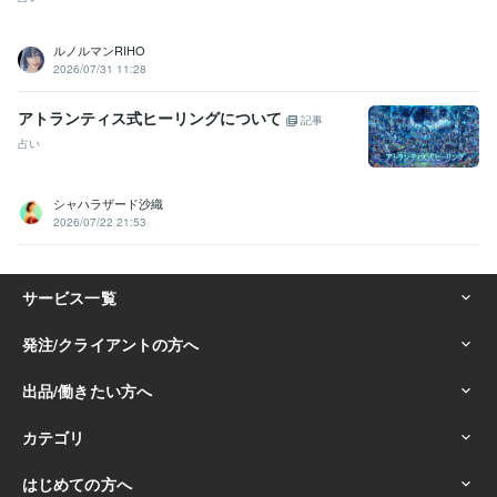
COBOL:45年
HTML:22年
PHP:20年
SQL:44年
VC++:20年
Oracle:33年
UNIX:45年
Windows Server:25年
GitHub:2年
ルノルマンRIHO
ビジネス・クリエイティブツール
2026/07/31 11:28
Adobe Photoshop:12年
弥生会計:40年
Excel:40年
Word:40年
WordPress:13年
Microsoft Project:3年
ChatGPT:2年
アトランティス式ヒーリングについて
記事
Adobe Premiere Pro:9年
Final Cut Pro:8年
iMovie:8年
占い
その他ツール
Pascal :20年
motorola系 アセンブラ:10年
IBM Infosphere:10年
シャハラザード沙織
informix DB:15年
IBM webspere:10年
lisp:13年
Ada:15年
2026/07/22 21:53
UNIX BSD:45年
IBM PL/1:2年
得意分野
占い
近藤流推命鑑定　（三白宝海）
地球年表のリーディング
吉方
位占い
不動産の購入
幸運を授ける
仕事
金運
経営
ビジネス
営業
健康
金融業界
貿易
住宅
悩み相談・カウンセリング
魔除け
ラップ音・ポルターガイストの判
定
だれからも好かれるスキル
会社
人間関係
魔物
鬼
福の神
学歴
放送大学
1985年3月 ~ 現在
私立工業大学
1983年3月 ~ 1983年4月