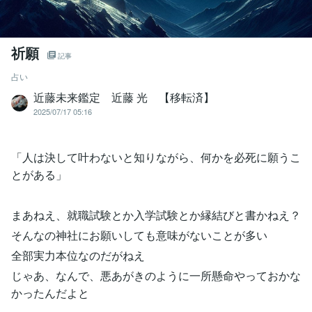
祈願
記事
占い
近藤未来鑑定 近藤 光 【移転済】
2025/07/17 05:16
「人は決して叶わないと知りながら、何かを必死に願うこ
とがある」
まあねえ、就職試験とか入学試験とか縁結びと書かねえ？
そんなの神社にお願いしても意味がないことが多い
全部実力本位なのだがねえ
じゃあ、なんで、悪あがきのように一所懸命やっておかな
かったんだよと