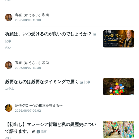
受賞歴
2017年はこうなる
2018年はこうなる
2019年はこうなる
理系を目
指せ
2020年はこうなる
202１年はこうなる
2022年はこうなる
某
宥崔（ゆうさい）和尚
大手化粧品会社の情報誌　占いのページ
各種情報サイトに今月の占
2026/08/08 12:00
いを提供中
開運勉強会に講師として呼ばれる
裏方人間なので各種表
彰を辞退する
賞状、肩書、名誉、勲章はカネ出せば買える
2023年
祈願は、いつ受けるのが良いのでしょうか？
はこうなる
2024年はこうなる
2025年以降の儲かる産業
2025年は
記事
こうなる
2026年はこうなる
有名企業　数社の社内報の占いページ
占い
の執筆
資格・検定
宥崔（ゆうさい）和尚
宅地建物取引士（旧 宅地建物取引主任者）
取得年 : 1999年
2026/08/07 12:38
土地家屋調査士
取得年 : 2000年
一種証券外務員
取得年 : 1998年
必要なものは必要なタイミングで届く
記事
2級FP技能士
取得年 : 2001年
コラム
日商簿記検定2級
取得年 : 1984年
行政書士
取得年 : 2004年
第二級陸上特殊無線技士
取得年 : 1980年
尼僧KYO〜心の根本を整える〜
航空特殊無線技士
取得年 : 1990年
2026/08/07 09:02
プログラミング言語・フレームワーク
【初出し】マレーシア祈願と私の黒歴史につい
C:25年
PostgreSQL:25年
Oracle Database:20年
PL/SQL:20年
て語ります。ｗ
記事
Amazon Web Services:3年
Java:5年
Linux:20年
C++:10年
占い