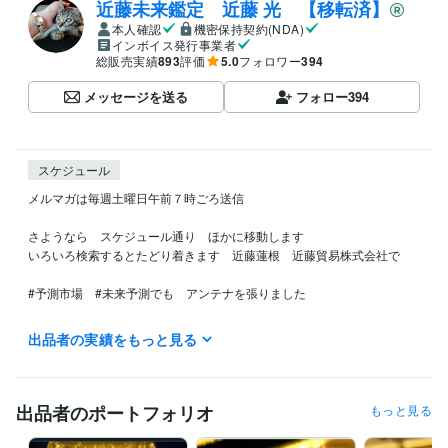
近藤未来鑑定 近藤 光 【移転済】
本人確認
機密保持契約(NDA)
インボイス発行事業者
総販売実績
893
評価
5.0
フォロワー
394
メッセージを送る
フォロー
394
スケジュール
メルマガは毎週土曜日午前７時ごろ送信

さようなら　スケジュール通り　ほかに移動します

いろいろ検索するとたどり着きます　近藤蓮根　近藤貿易株式会社で

#予測市場　#未来予測でも　アンテナを張りました

今後デリバティブのための予測に軸足を動かします

出品者の実績をもっと見る
＊

マスゴミへ

出品者のポートフォリオ
もっと見る
マスゴミから依頼される取材　出演　全拒否　

当家のCATV契約は去年の3月末に解約したのでオールドメディアはそち