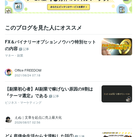
このブログを見た人にオススメ
FX＆バイナリーオプションノウハウ特別セット
の内容
記事
マネー・副業
Office FREEDOM
2021/06/24 07:18
【副業初心者】AI副業で稼げない原因の9割は
『テーマ選定』である
記事
ビジネス・マーケティング
えぬ｜文章を起点に売上最大化
2026/08/07 02:56
どん底借金生活から大逆転した話①
記事