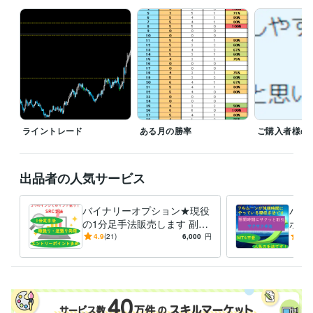
★リピーター様プレゼントあり

★サクサク手法セット・究極のライントレードと別の手法の組み合わせ
で同時購入を検討中の方はお値引き致しますので、DMからお問い合わせ
ください。

その他の組み合わせは手法2点セット販売ページからご購入下さい。
受賞歴
2022.1.23初出品　2022.1.27レギュラーランク
2022.5.1　シルバー
ランク
2022.8.1　ゴールドランク
ライントレード
ある月の勝率
ご購入者様の
得意分野
資産運用・副業の相談
バイナリーオプション
FX
バイナリー
FX
投資
副業
バイナリーオプション
BO
在宅副業
出品者の人気サービス
外国為替証拠金取引
在宅ワーク
金融
バイナリーオプション★現役
バイ
の1分足手法販売します 副業
ホで
★スマホでもOK！3つのイン
気№
4.9
(21)
6,000
円
4.9
ジでポイント狙う！SRC手法
けで