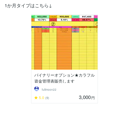
1か月タイプはこちら↓
バイナリーオプション★カラフル
資金管理表販売します
fullmoon22
3,000
5.0
円
(9)