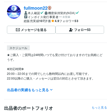
fullmoon22
本人確認
機密保持契約(NDA)
インボイス発行事業者
未登録
総販売実績
107
評価
4.9
フォロワー
53
メッセージを送る
フォロー
53
スケジュール
★ご購入・ご質問は24時間いつでも受け付けておりますのでお気軽にど
うぞ。

✻対応時間✻

20:00～22:00までの間でしたら数時間以内にお渡し可能です。

22:00以降のご購入・メッセージは翌日の対応とさせて頂きます。

・平日は対応時間以外に8時頃と13時前後に1度確認しております。

出品者の実績をもっと見る
対応時間外は出来るだけ早めにご対応できるようにしておりますが、本
業の合間で行っておりますので遅くなることもございます。

予めご了承ください。

出品者のポートフォリオ
もっと見る