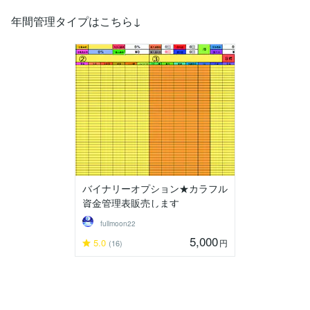
年間管理タイプはこちら↓
バイナリーオプション★カラフル
資金管理表販売します
fullmoon22
5,000
5.0
円
(16)