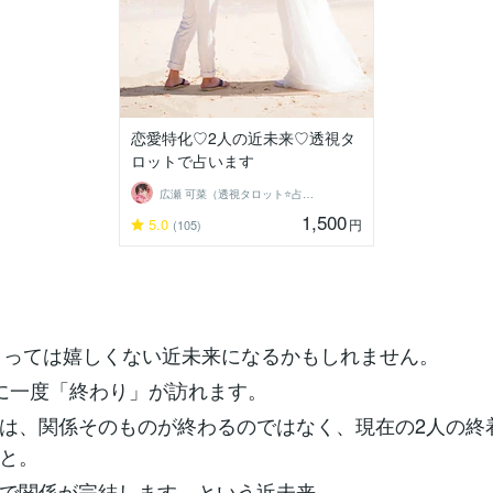
恋愛特化♡2人の近未来♡透視タ
ロットで占います
広瀬 可菜（透視タロット⭐占い師）
1,500
5.0
円
(105)
とっては嬉しくない近未来になるかもしれません。
に一度「終わり」が訪れます。
は、関係そのものが終わるのではなく、現在の2人の終
と。
で関係が完結します、という近未来。