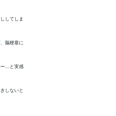
差ししてしま
ば、脳梗塞に
なー…と実感
引きしないと