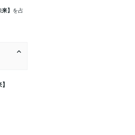
を占
未来】
来】