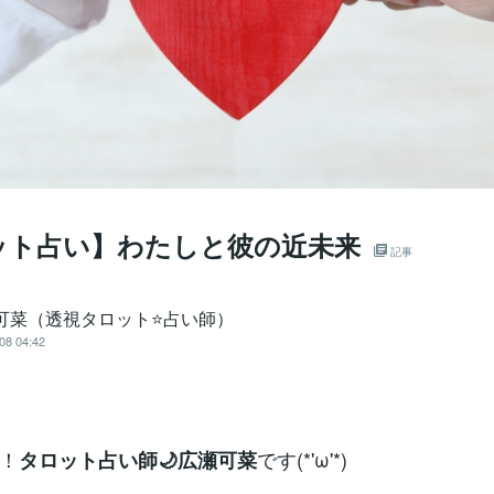
ット占い】わたしと彼の近未来
記事
 可菜（透視タロット⭐占い師）
08 04:42
！
です(*'ω'*)
タロット占い師🌙広瀬可菜