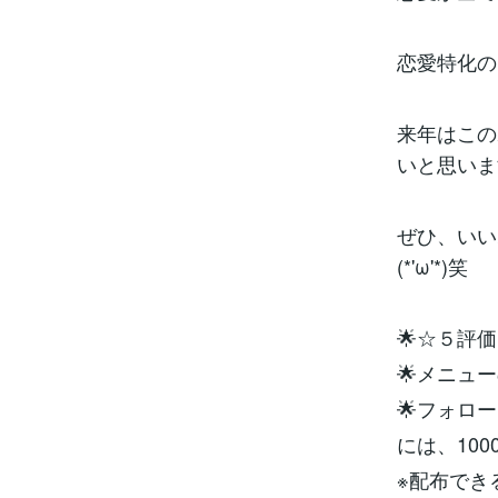
恋愛特化の
来年はこの
いと思いま
ぜひ、いい
(*'ω'*)笑
🌟☆５評
🌟メニュ
🌟フォロ
には、10
※配布でき