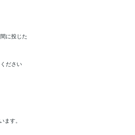
期間に投じた
てください
）
ています。