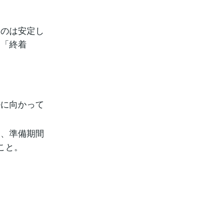
ものは安定し
た「終着
ルに向かって
て、準備期間
こと。