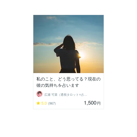
私のこと、どう思ってる？現在の
彼の気持ちを占います
広瀬 可菜（透視タロット⭐占い師）
1,500
5.0
円
(967)