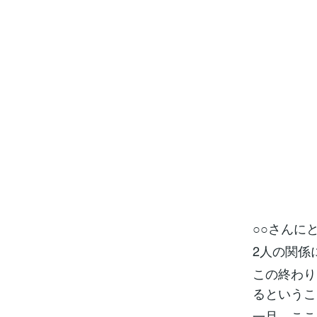
○○さんに
2人の関係
この終わり
るというこ
一旦、ここ