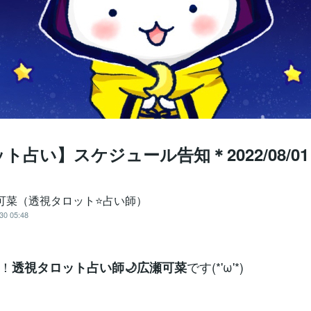
ト占い】スケジュール告知＊2022/08/01
 可菜（透視タロット⭐占い師）
30 05:48
！
です(*'ω'*)
透視タロット占い師🌙広瀬可菜