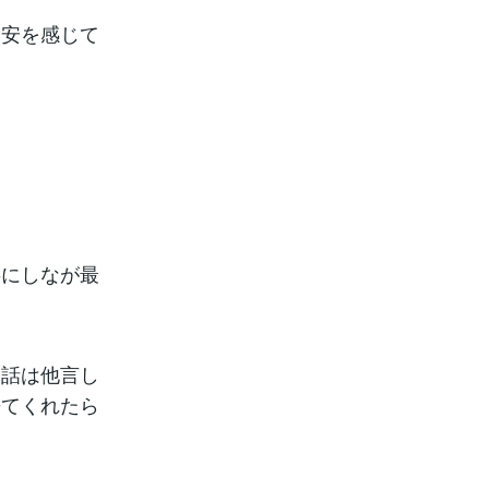
不安を感じて
。
事にしなが最
た話は他言し
来てくれたら