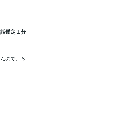
電話鑑定１分
せんので、８
。