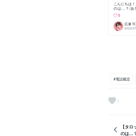
こんにちは！透
のは…？/
は…？/あな
5
持ちはしっか
じると思いま
広瀬 
をしないだけ
2022/07
んでいました
重視します
と、目的を達
ことが目的では
から、不安に
分が答えを出
を整理する、
す。将来を見
れたり、根拠
とに集中して
進んでます。
#電話鑑定
ズです。安定
さんの様子に
いる、思いや
2
【タロ
のは…