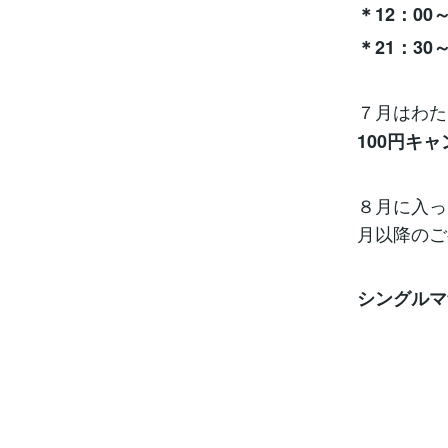
＊12：00～
＊21：30～
７月はわた
100円キ
８月に入っ
月以降のご都
シングルマ