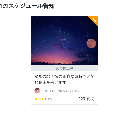
8/01のスケジュール告知
受付休止中
秘密の恋＊彼の正直な気持ちと望
む結末を占います
広瀬 可菜（透視タロット⭐占い師）
120
5.0
円
/分
(225)