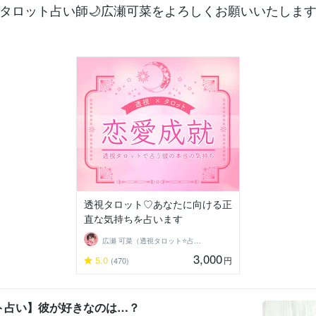
タロット占い師🌙広瀬可菜をよろしくお願いいたします(*'
透視タロット♡あなたに向ける正
直な気持ちを占います
広瀬 可菜（透視タロット⭐占い師）
3,000
5.0
円
(470)
ト占い】彼が好きなのは…？