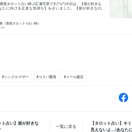
視タロット占い師🌙広瀬可菜です(*'ω'*)今日は、【彼が好きな
あなたに向ける正直な気持ち】を占いました。【彼が好きなの
たに向ける正直な気持ち】☆現在彼が好きなのは○○さんです。気
り向いています。今はまだ、気持ちと行動が伴わないように感
すが、目に見える行動、○○さんにわかりやすい行動やアピール
可菜（透視タロット⭐占い師）
で、彼はしっかりと目標に向かって（○○さんと恋人になる）進
/30
。彼は過程もそれなりに楽しむけど、○○さんとの場合は結果を
。お付き合いをする未来を叶えるために、今の自分に必要なこ
成するために必要なことをしてるので、○○さんにアピールする
ありません。彼は○○さんの気持ちを知っていますよね(*'ω'*)だ
なることがないのです。○○さんの気持ちは知ってる、あとは自
すだけ。○○さんに自分の気持ちを応えられるように、今の状況
お付き合いに向けた準備をする、そういった気持ちで彼はいま
据えた関係を考えているので、○○さんも今は不安に押しつぶさ
のない思い込みを持たず、自分の気持ちと状況を安定させるこ
みましょう。☆未来未来を見ると、○○さんと彼の関係は順調に
2人は自分たちの状況が安定していた方が、関係の進展がスムー
#シングルマザー
#コスパ重視
#メール鑑定
した状態で、○○さんは彼の様子に不安を感じてないし、彼も○○
不安を感じていません。離れていてもお互いのことを信頼して
ることが出来る、尊重できる、大事にしながら、自分のこ
ット占い】彼が好きな
【タロット占い】キミ
一覧に戻る
？
見えないよ…/あなたに向