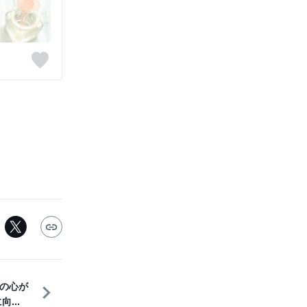
の心が
...