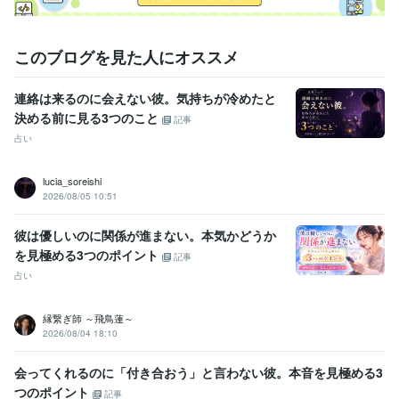
得意分野
占い
電話鑑定
恋愛
仕事
人間関係
このブログを見た人にオススメ
占い
質問①つ⭐タロット占い
チャット鑑定30分
タロット＋夢占い
恋愛
相手の気持ち
片想い
両想い
不倫
タロット
仕事
転職
進展
未来
連絡は来るのに会えない彼。気持ちが冷めたと
決める前に見る3つのこと
記事
占い
lucia_soreishi
2026/08/05 10:51
彼は優しいのに関係が進まない。本気かどうか
を見極める3つのポイント
記事
占い
縁繋ぎ師 ～飛鳥蓮～
2026/08/04 18:10
会ってくれるのに「付き合おう」と言わない彼。本音を見極める3
つのポイント
記事