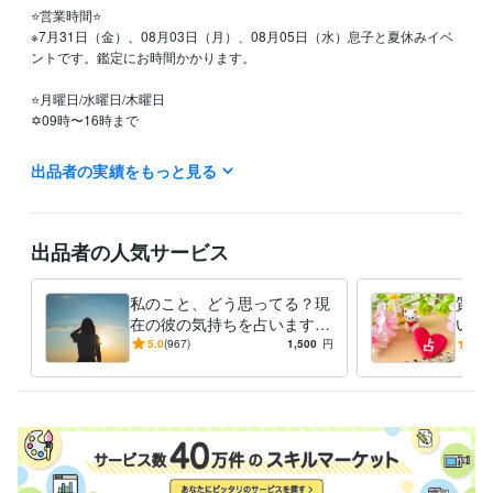
⭐️営業時間⭐

※7月31日（金）、08月03日（月）、08月05日（水）息子と夏休みイベ
ントです。鑑定にお時間かかります。

⭐️月曜日/水曜日/木曜日

✡09時〜16時まで

⭐️火曜日/金曜日

出品者の実績をもっと見る
✡09時〜15時まで

⭐️定休日

土曜日

出品者の人気サービス
日曜日

祝日

私のこと、どう思ってる？現
質問
（シングルマザーです(*'ω'*)

在の彼の気持ちを占います
いま
土日祝日は息子を優先するため、鑑定結果のお届けまで、お時間かかり
透視タロット♡彼の気持ち♡
な恋
5.0
(967)
1,500
円
5.0
ます。ご了承ください☘️）
進展する？恋愛感情？脈あ
解消
経験職種
り？
ライフスタイル・その他 / 占い師
経験年数 : 4年
受賞歴
魔法のiランド【＃この瞬間は私だけのもの　日常部門】