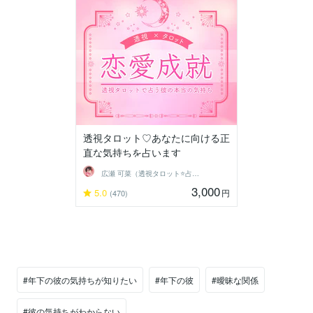
透視タロット♡あなたに向ける正
直な気持ちを占います
広瀬 可菜（透視タロット⭐占い師）
3,000
5.0
円
(470)
#年下の彼の気持ちが知りたい
#年下の彼
#曖昧な関係
#彼の気持ちがわからない