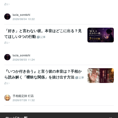
占い
lucia_soreishi
2026/08/04 10:22
「好き」と言わない彼。本音はどこに出る？見
てほしい3つの行動
記事
占い
lucia_soreishi
2026/08/03 11:24
『いつか付き合う』と言う彼の本音は？手相か
ら読み解く「曖昧な関係」を抜け出す方法
記事
占い
手相鑑定師 灯凪
2026/07/28 11:32