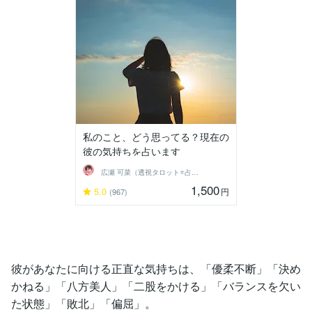
私のこと、どう思ってる？現在の
彼の気持ちを占います
広瀬 可菜（透視タロット⭐占い師）
1,500
5.0
円
(967)
彼があなたに向ける正直な気持ちは、「優柔不断」「決め
かねる」「八方美人」「二股をかける」「バランスを欠い
た状態」「敗北」「偏屈」。