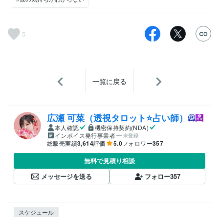
5
一覧に戻る
広瀬 可菜（透視タロット⭐占い師）
本人確認
機密保持契約(NDA)
インボイス発行事業者
未登録
総販売実績
3,614
評価
5.0
フォロワー
357
無料で見積り相談
メッセージを送る
フォロー
357
スケジュール