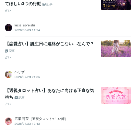
てほしい3つの行動
記事
占い
lucia_soreishi
2026/08/03 11:24
【恋愛占い】誕生日に連絡がこない…なんで？
記事
占い
ベリザ
2026/07/29 21:35
【透視タロット占い】あなたに向ける正直な気
持ち
記事
占い
広瀬 可菜（透視タロット⭐占い師）
2026/07/23 12:42