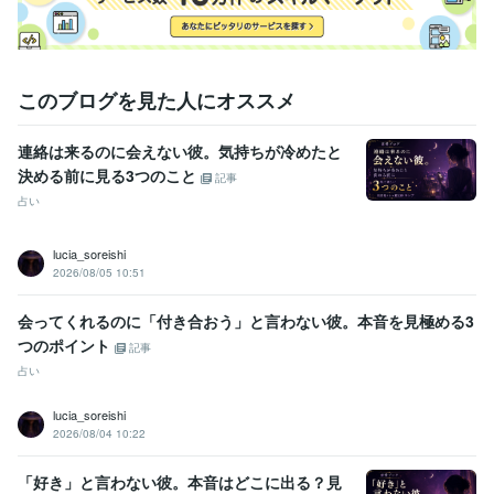
得意分野
占い
電話鑑定
恋愛
仕事
人間関係
このブログを見た人にオススメ
占い
質問①つ⭐タロット占い
チャット鑑定30分
タロット＋夢占い
恋愛
相手の気持ち
片想い
両想い
不倫
タロット
仕事
転職
進展
未来
連絡は来るのに会えない彼。気持ちが冷めたと
決める前に見る3つのこと
記事
占い
lucia_soreishi
2026/08/05 10:51
会ってくれるのに「付き合おう」と言わない彼。本音を見極める3
つのポイント
記事
占い
lucia_soreishi
2026/08/04 10:22
「好き」と言わない彼。本音はどこに出る？見