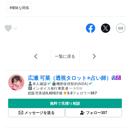
#曖昧な関係
10
一覧に戻る
広瀬 可菜（透視タロット⭐占い師）
本人確認
機密保持契約(NDA)
インボイス発行事業者
未登録
総販売実績
3,620
評価
5.0
フォロワー
357
無料で見積り相談
メッセージを送る
フォロー
357