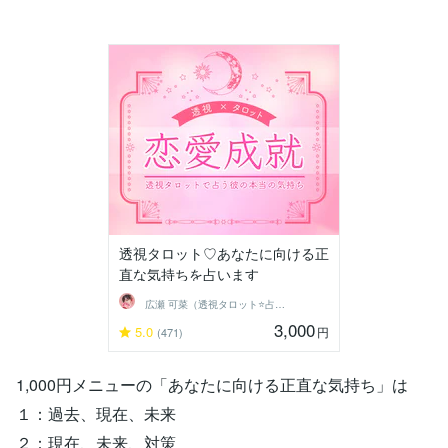
透視タロット♡あなたに向ける正
直な気持ちを占います
広瀬 可菜（透視タロット⭐占い師）
3,000
5.0
円
(471)
1,000円メニューの「あなたに向ける正直な気持ち」は
１：過去、現在、未来
２：現在、未来、対策