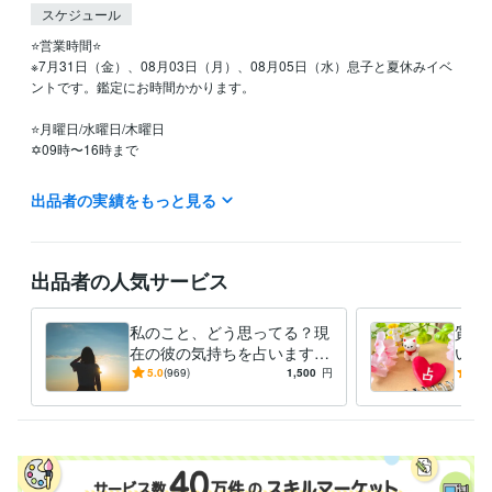
スケジュール
⭐️営業時間⭐

※7月31日（金）、08月03日（月）、08月05日（水）息子と夏休みイベ
ントです。鑑定にお時間かかります。

⭐️月曜日/水曜日/木曜日

✡09時〜16時まで

⭐️火曜日/金曜日

出品者の実績をもっと見る
✡09時〜15時まで

⭐️定休日

土曜日

出品者の人気サービス
日曜日

祝日

私のこと、どう思ってる？現
質問
（シングルマザーです(*'ω'*)

在の彼の気持ちを占います
いま
土日祝日は息子を優先するため、鑑定結果のお届けまで、お時間かかり
透視タロット♡彼の気持ち♡
な恋
5.0
(969)
1,500
円
5.0
ます。ご了承ください☘️）
進展する？恋愛感情？脈あ
解消
経験職種
り？
ライフスタイル・その他 / 占い師
経験年数 : 4年
受賞歴
魔法のiランド【＃この瞬間は私だけのもの　日常部門】