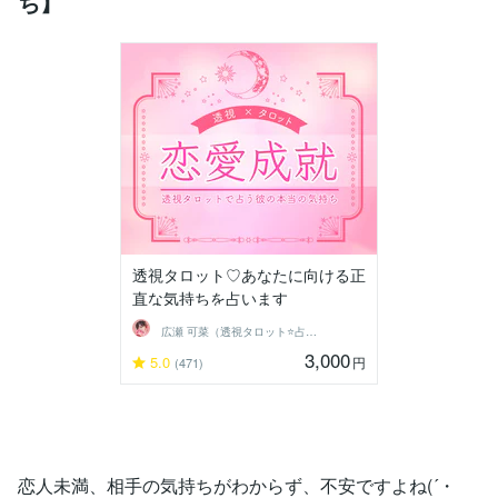
ち】
透視タロット♡あなたに向ける正
直な気持ちを占います
広瀬 可菜（透視タロット⭐占い師）
3,000
5.0
円
(471)
恋人未満、相手の気持ちがわからず、不安ですよね(´・