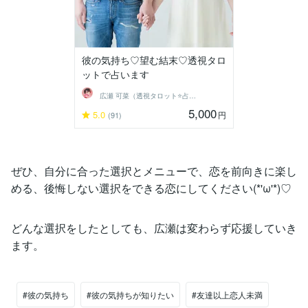
彼の気持ち♡望む結末♡透視タロ
ットで占います
広瀬 可菜（透視タロット⭐占い師）
5,000
5.0
円
(91)
ぜひ、自分に合った選択とメニューで、恋を前向きに楽し
める、後悔しない選択をできる恋にしてください(*'ω'*)♡
どんな選択をしたとしても、広瀬は変わらず応援していき
ます。
#彼の気持ち
#彼の気持ちが知りたい
#友達以上恋人未満