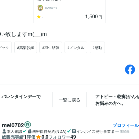
mei0702
1,500
-
円
致しますm(__)m
ピック
#高梨沙羅
#羽生結弦
#メンタル
#感動
、バレンタインデーで
アトピー・乾癬(かんせ
一覧に戻る
お悩みの方へ。
mei0702
プロフィール
本人確認
機密保持契約(NDA)
インボイス発行事業者
未登録
1
0.0
49
総販売実績
評価
フォロワー