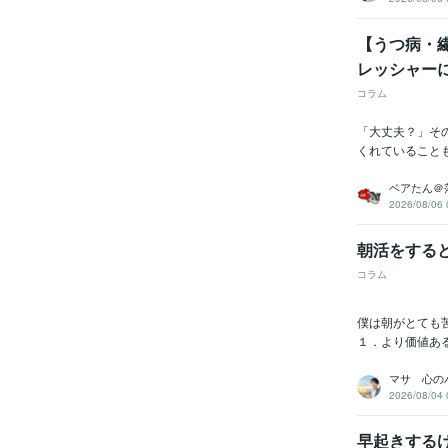
【うつ病・
レッシャー
コラム
「大丈夫？」そ
くれていること
ベアたん＠
2026/08/06 
朝活をする
コラム
僕は朝がとても
１．より価値ある
マサ 心の
2026/08/04 
早起きするけ