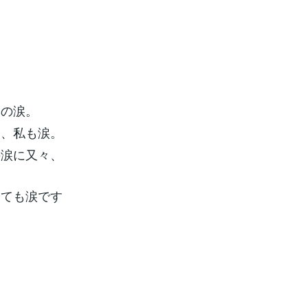
動の涙。
々、私も涙。
の涙に又々、
しても涙です