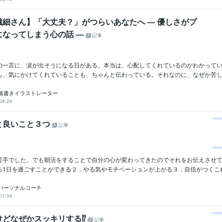
繊細さん】「大丈夫？」がつらいあなたへ ― 優しさがプ
になってしまう心の話 ―
記事
の一言に、涙が出そうになる日がある。本当は、心配してくれているのがわかってい
も、気にかけてくれていることも、ちゃんと伝わっている。それなのに、なぜか苦しくな
落書きイラストレーター
04:24
と良いこと３つ
記事
苦手でした。でも朝活をすることで自分の心が変わってきたのでそれをお伝えさせ
1日を過ごすことができる２．やる気やモチベーションが上がる３．自信がつくこれが
パーソナルコーチ
01:04
どなぜかスッキリする⁉️
記事