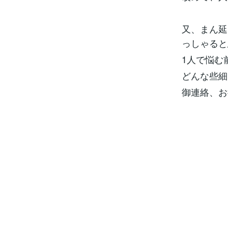
又、まん延
っしゃると
1人で悩む
どんな些細
御連絡、お