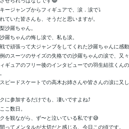
させられっぱなしです😂
キージャンプからフィギュアで、涙．涙で⤵️
れていた皆さんも、そうだと思いますが。
梨沙羅ちゃん。
沙羅ちゃんの悔し涙で、私も涙。
戦で頑張って大ジャンプをしてくれた沙羅ちゃんに感
例のスーツのサイズの失格での沙羅ちゃんの涙で、又
ィギュアのフリー後のインタビューでの羽生結弦くん
。
スピードスケートでの高木お姉さんや皆さんの涙に又
クに参加するだけでも、凄いですよね⤴
ここ数日。
クを観ながら、ず〜と泣いている私です😅
間ってメンタルが大切だと感じる、今日この頃です。