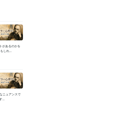
トがあるのかを
しれ...
うなニュアンスで
..