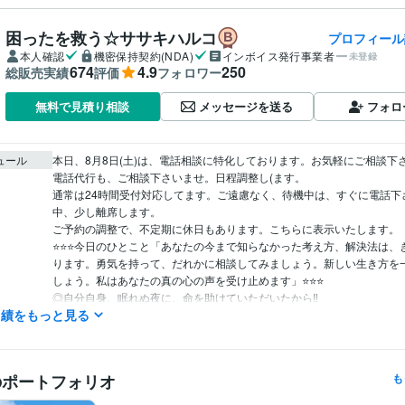
困ったを救う☆ササキハルコ
プロフィール
本人確認
機密保持契約(NDA)
インボイス発行事業者
未登録
674
4.9
250
総販売実績
評価
フォロワー
メッセージを送る
フォロ
無料で見積り相談
ュール
本日、8月8日(土)は、電話相談に特化しております。お気軽にご相談下さ
電話代行も、ご相談下さいませ。日程調整し(ます。

通常は24時間受付対応してます。ご遠慮なく、待機中は、すぐに電話下
中、少し離席します。

ご予約の調整で、不定期に休日もあります。こちらに表示いたします。

⭐⭐⭐今日のひとこと「あなたの今まで知らなかった考え方、解決法は、
ります。勇気を持って、だれかに相談してみましょう。新しい生き方を
しょう。私はあなたの真の心の声を受け止めます」⭐️⭐⭐️

◎自分自身、眠れぬ夜に、命を助けていただいたから‼️

実績をもっと見る
夜間、特に、眠れぬ夜を過ごされているつらい方、大歓迎です。

夜間、朝方待機してます。

基本、フリーランスですのでので、日中も、空いてる時間は、ほとんど
す。お気軽にどうぞ。
のポートフォリオ
も
営業 / 法人営業
経験年数 : 3年
職種