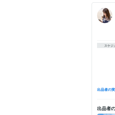
スケジ
出品者の
出品者
経験