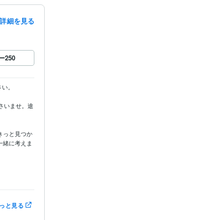
詳細を見る
ー
250
い。

さいませ。途
きっと見つか
一緒に考えま
待機してま
っと見る