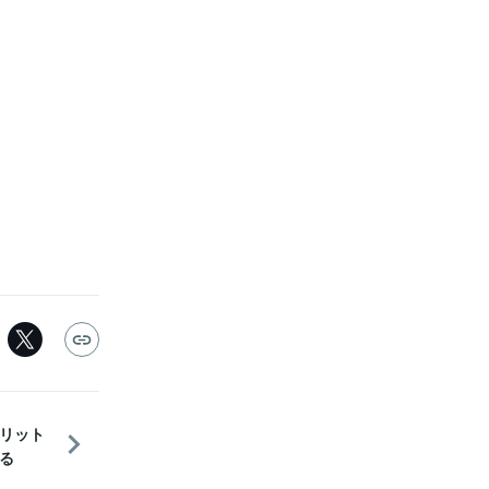
メリット
る