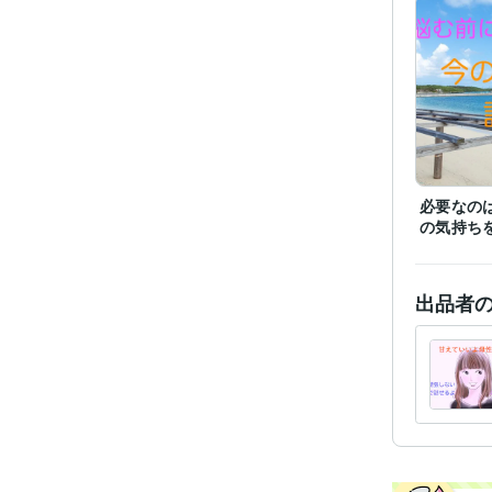
受賞
資格・
必要なの
得意
の気持ち
出品者