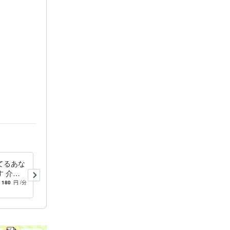
愚痴
婚活
てるあな
あなたの知らなマッチングア
 介護
プリの秘訣教えます どうす
中なら深
ればいい、楽しい会話になる
180
円
/分
4.5
(15)
180
円
/分
の疑問大
のか自信のない方の相談です