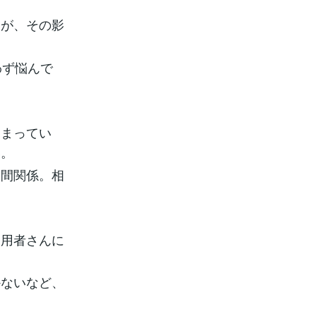
たが、その影
わず悩んで
たまってい
い。
人間関係。相
利用者さんに
かないなど、