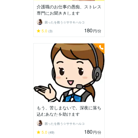
介護職のお仕事の愚痴、ストレス
専門にお聞ききします
困ったを救う☆ササキハルコ
180
5.0
円
/分
(3)
もう、苦しまないで。深夜に落ち
込むあなたを助けます
困ったを救う☆ササキハルコ
180
5.0
円
/分
(49)