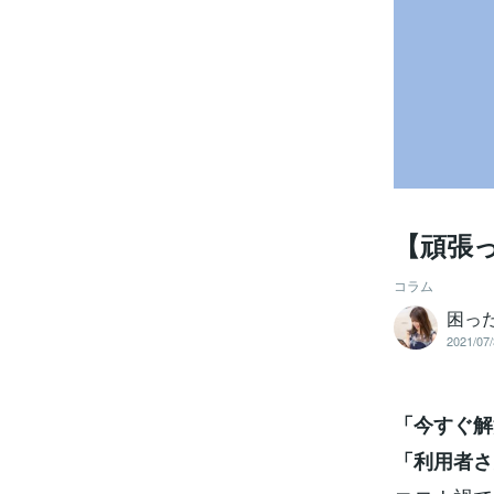
【頑張
コラム
困っ
2021/07/
「今すぐ解
「利用者さ