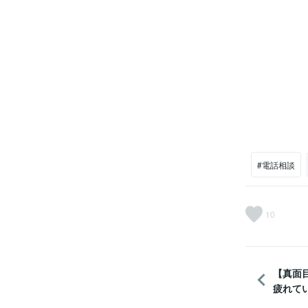
#電話相談
10
【真面
疲れて