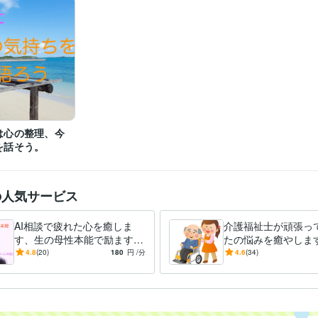
経営・マネジメント / 経営者・CEO・COO
経験年数 : 8年
医療・介護 / 病院・介護施設経営
経験年数 : 5年
ライフスタイル・その他 / アドバイザー
経験年数 : 8年
ライフスタイル・その他 / 家事代行
経験年数 : 7年
ココナラ　プラチナランク条件達成　　2021年９月
歴
介護福祉士
取得年 : 2013年
検定
日商簿記検定2級
取得年 : 1989年
は心の整理、今
悩み相談・カウンセリング
悩み相談
分野
を話そう。
悩み相談
人間関係
恋愛相談
相手の気持ち
転職
話し相手
介護
金銭トラブル
の人気サービス
AI相談で疲れた心を癒しま
介護福祉士が頑張っ
す、生の母性本能で励ます
たの悩みを癒やします
リラックスして、ありのまま
電話相談専科、待機
4.8
(20)
180
円
/分
4.6
(34)
を語ろう。優しさは安らぎで
夜でもOK。介護職
す。
歓迎