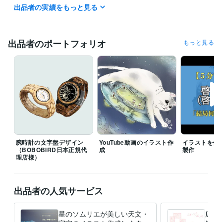
出品者の実績をもっと見る
イラスト作成・漫画制作
SNSアイコン
イラスト
SNSアイコン
出品者のポートフォリオ
もっと見る
腕時計の文字盤デザイン
YouTube動画のイラスト作
イラストを使
（BOBOBIRD日本正規代
成
製作
理店様）
出品者の人気サービス
星のソムリエが美しい天文・
広告