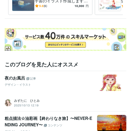
宇宙のイラスト作成します
告等
科学・占い・占星術サービス
など
5.0
(6)
10,000
円
5.0
の挿絵に！専門家がイラスト
を！
描きます
このブログを見た人にオススメ
夜のお風呂
記事
デザイン・イラスト
みずたに ひとみ
2025/10/13 12:19
粗点描法☆油彩画【終わりなき旅】〜NEVER-E
NDING JOURNEY〜
コンテンツ