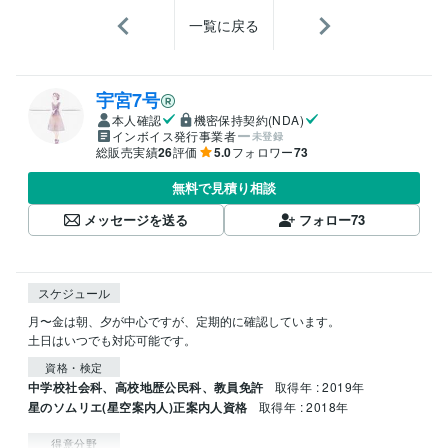
一覧に戻る
宇宮7号
本人確認
機密保持契約(NDA)
インボイス発行事業者
未登録
総販売実績
26
評価
5.0
フォロワー
73
無料で見積り相談
メッセージを送る
フォロー
73
スケジュール
月〜金は朝、夕が中心ですが、定期的に確認しています。

資格・検定
中学校社会科、高校地歴公民科、教員免許
取得年 : 2019年
星のソムリエ(星空案内人)正案内人資格
取得年 : 2018年
得意分野