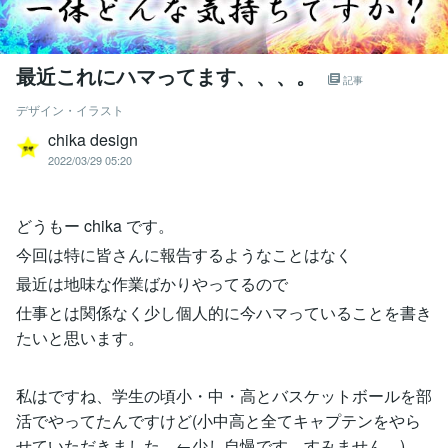
最近これにハマってます、、、。
記事
デザイン・イラスト
chika design
2022/03/29 05:20
どうもー chika です。
今回は特に皆さんに報告するようなことはなく
最近は地味な作業ばかりやってるので
仕事とは関係なく少し個人的に今ハマっていることを書き
たいと思います。
私はですね、学生の頃小・中・高とバスケットボールを部
活でやってたんですけど(小中高と全てキャプテンをやら
せていただきました。←少し自慢です。すみません。)、