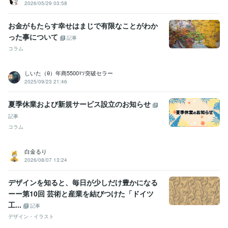
2026/05/29 03:58
お金がもたらす幸せはまじで有限なことがわか
った事について
記事
コラム
しいた（θ）年商5500ﾏｿ突破セラー
2025/09/23 21:46
夏季休業および新規サービス設立のお知らせ
記事
コラム
白金るり
2026/08/07 13:24
デザインを知ると、毎日が少しだけ豊かになる
ーー第10回 芸術と産業を結びつけた「ドイツ
工...
記事
デザイン・イラスト