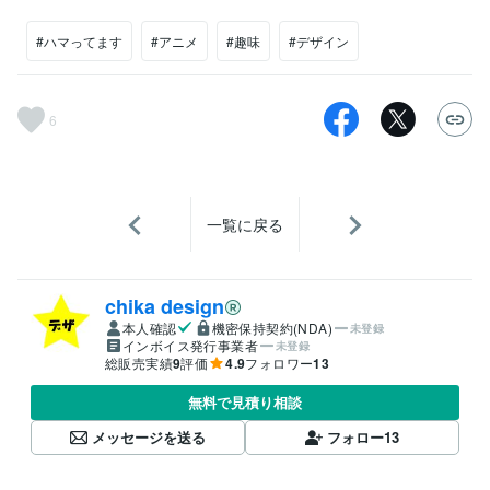
#ハマってます
#アニメ
#趣味
#デザイン
6
一覧に戻る
chika design
本人確認
機密保持契約(NDA)
未登録
インボイス発行事業者
未登録
総販売実績
9
評価
4.9
フォロワー
13
無料で見積り相談
メッセージを送る
フォロー
13