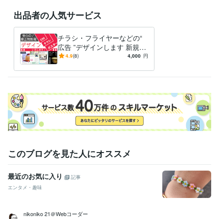
出品者の人気サービス
チラシ・フライヤーなどの“
広告 ”デザインします 新規参
入のため、格安価格にて全力
4.9
(8)
4,000
円
でお受けいたします！
このブログを見た人にオススメ
最近のお気に入り
記事
エンタメ・趣味
nikoniko 21＠Webコーダー