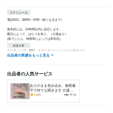
スケジュール
電話対応…朝6時～00時（眠くなるまで）

基本的には、24時間以内に反応します。

曜日によって、ばらつき有り。（介護あり）

(夜でしたら、時間帯によっては即対応)
得意分野
ライティング・翻訳
名前を考えたりするのは趣味です。
出品者の実績をもっと見る
経営 お仕事 名前
出品者の人気サービス
ありのまま包み込み、秘密厳
守で何でも聞きます 介護、
障害、病気、ペットロス、お
5.0
(1)
160
円
/分
悩みなどは一緒に解決へ