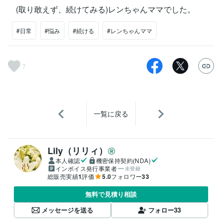
(取り敢えず、続けてみる)レンちゃんママでした。
#日常
#悩み
#続ける
#レンちゃんママ
7
一覧に戻る
Lily（リリィ）
本人確認
機密保持契約(NDA)
インボイス発行事業者
未登録
総販売実績
1
評価
5.0
フォロワー
33
無料で見積り相談
メッセージを送る
フォロー
33