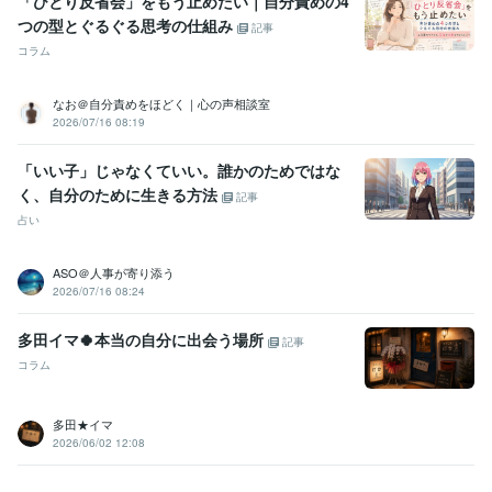
「ひとり反省会」をもう止めたい｜自分責めの4
つの型とぐるぐる思考の仕組み
記事
コラム
なお＠自分責めをほどく｜心の声相談室
2026/07/16 08:19
「いい子」じゃなくていい。誰かのためではな
く、自分のために生きる方法
記事
占い
ASO＠人事が寄り添う
2026/07/16 08:24
多田イマ🍀本当の自分に出会う場所
記事
コラム
多田★イマ
2026/06/02 12:08