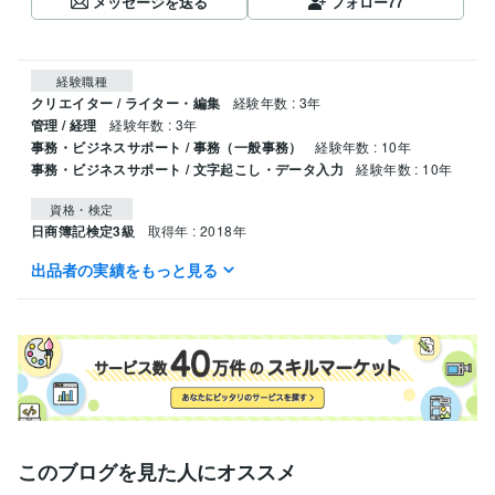
メッセージを送る
フォロー
77
経験職種
クリエイター / ライター・編集
経験年数 : 3年
管理 / 経理
経験年数 : 3年
事務・ビジネスサポート / 事務（一般事務）
経験年数 : 10年
事務・ビジネスサポート / 文字起こし・データ入力
経験年数 : 10年
資格・検定
日商簿記検定3級
取得年 : 2018年
出品者の実績をもっと見る
ビジネス・クリエイティブツール
Google スプレッドシート:5年
Excel:13年
Word:3年
PowerPoint:10年
Google ドキュメント:3年
Google Analytics:6年
Google スライド:2年
SAP:1年
得意分野
ライティング・翻訳
Webライティング
事務アシスト
このブログを見た人にオススメ