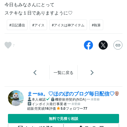
今日もみなさんにとって
ステキな１日でありますように♡
#日記通信
#アイス
#アイスは神アイテム
#執筆
7
一覧に戻る
まーsa。♡ほのぼのブログ毎日配信♡
本人確認
機密保持契約(NDA)
未登録
インボイス発行事業者
未登録
総販売実績
16
評価
5.0
フォロワー
77
無料で見積り相談