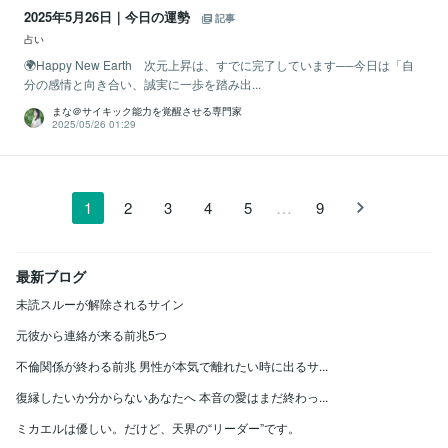
2025年5月26日｜今日の運勢
記事
占い
🌍Happy New Earth 次元上昇は、すでに完了しています──今日は「自
分の感情と向き合い、誠実に一歩を踏み出...
まな＠サイキック能力を覚醒させる専門家
2025/05/26 01:29
…
1
2
3
4
5
9
最新ブログ
未読スルーが解除されるサイン
元彼から連絡が来る前兆5つ
不倫関係が終わる前兆 男性が本気で離れたい時に出るサ...
復縁したいか分からないあなたへ 本音の愛はまだ終わっ...
ミカエルは優しい。だけど、天界の“リーダー”です。