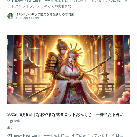
ートタロットフルデッキから3枚引きで...
まな＠サイキック能力を覚醒させる専門家
2025/06/11 03:26
2025年6月9日｜なおやまな式タロットおみくじ 一番当たる占い
記事
占い
🌍Happy New Earth ──次元上昇は、すでに完了しています。今日は