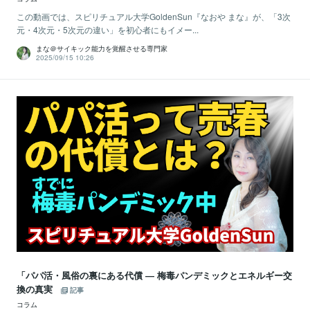
この動画では、スピリチュアル大学GoldenSun『なおや まな』が、「3次
元・4次元・5次元の違い」を初心者にもイメー...
まな＠サイキック能力を覚醒させる専門家
2025/09/15 10:26
「パパ活・風俗の裏にある代償 ― 梅毒パンデミックとエネルギー交
換の真実
記事
コラム