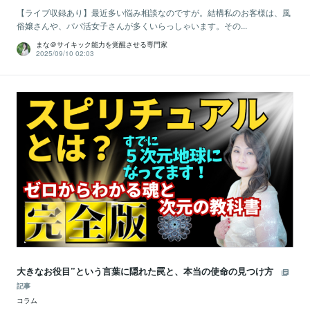
【ライブ収録あり】最近多い悩み相談なのですが。結構私のお客様は、風
俗嬢さんや、パパ活女子さんが多くいらっしゃいます。その...
まな＠サイキック能力を覚醒させる専門家
2025/09/10 02:03
大きなお役目”という言葉に隠れた罠と、本当の使命の見つけ方
記事
コラム