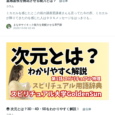
霊感霊視を開花させる能力とは？
記事
コラム
ミカエルを感じたとこの前の講座受講者さんも言ってた今の所、ミカエル
が降りてきたのを感じた人は９０％メッセージをはっきりも...
まな＠サイキック能力を覚醒させる専門家
2025/10/06 02:46
🌍 次元とは？3D・4D・5Dをわかりやすく解説！
記事
コラム