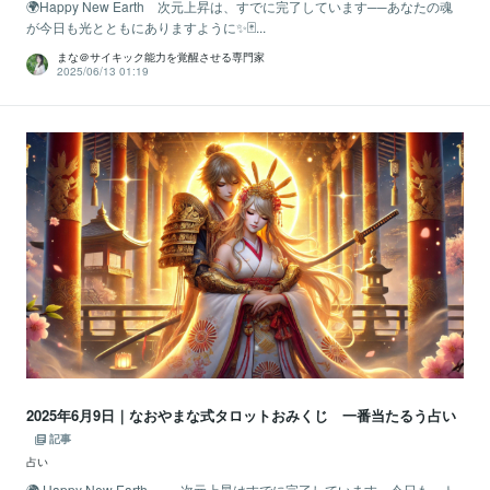
🌍Happy New Earth 次元上昇は、すでに完了しています──あなたの魂
が今日も光とともにありますように✨🃏...
まな＠サイキック能力を覚醒させる専門家
2025/06/13 01:19
2025年6月9日｜なおやまな式タロットおみくじ 一番当たるう占い
記事
占い
🌍 Happy New Earth ──次元上昇はすでに完了しています。今日も、ト