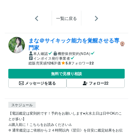
一覧に戻る
まな＠サイキック能力を覚醒させる専
門家
本人確認
機密保持契約(NDA)
インボイス発行事業者
総販売実績
126
評価
5.0
フォロワー
22
無料で見積り相談
メッセージを送る
フォロー
22
スケジュール
【電話鑑定は変則的です！予約をお願いします♦️火水土日は日中OKのこ
とが多い】

⚠️購入前に！こちらをお読みください⚠️

✡️ 通常鑑定はご依頼から２４時間以内《翌日》を目安に鑑定結果をお伝