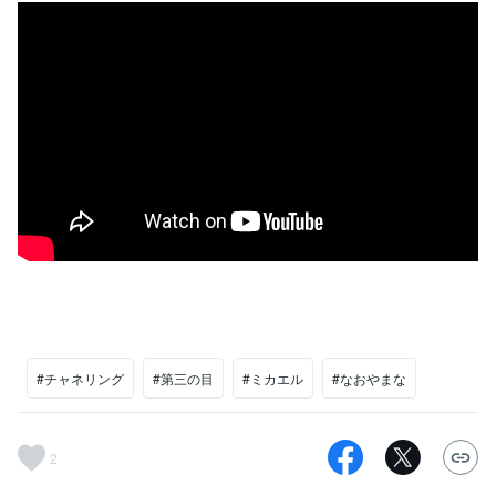
#チャネリング
#第三の目
#ミカエル
#なおやまな
2