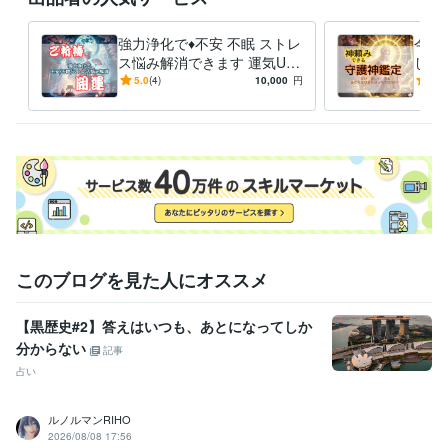
職歴
強力浄化で♦️不安 不眠 ストレ
今す
某血液検査会社
1997年3月 ~ 2020年6月
ス悩み解消できます 運気UP♦️
しい
あなたを苦しめる恐怖不運の
み】
受賞歴
5.0
(4)
10,000
円
5.0
原因を一掃！脅威の霊力
貴方
占い師のための手取り収入を増やす講座
に
資格・検定
臨床検査技師
取得年 : 1986年
ビジネス・クリエイティブツール
ペライチ:2年
Strikingly:2年
Excel:25年
PowerPoint:25年
Word:25年
Shopify:3年
ChatGPT:2年
Midjourney:1年
このブログを見た人にオススメ
【黒歴史#2】答えはいつも、あとになってしか
分からない
記事
占い
ルノルマンRIHO
2026/08/08 17:56