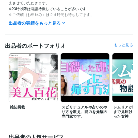
えさせていただきます。

✡️23時以降は電話待機していることが多いです

✡️ ご依頼（お申込み）は２４時間お待ちしてます。

✡️ たくさんの付き物、魔物、悪霊、悪魔、妖怪、鬼など特殊な存在に憑
出品者の実績をもっと見る
かれていらっしゃる方は、商品金額内容の範囲で施術を致します。♦️ココ
ナラの範囲では施術をお断りする場合があります♦️

✡️ 占いのやり方、スピリチュアルの手技手法、能力伝授なども、霊感ゼ
ロ・初心者でも能力開花する商品サービスも多数ございますので、ぜひ
出品者のポートフォリオ
もっと見る
そちらもご覧ください❤️

早く悩みを解決したい、解放されたい、そんな気持ちに寄り添います。

★個人評価4.8以下の方トラブル防止のためお断り

★施術は人により状況が変わり長くなる場合もあり

★文面でのやりとりのため常識ない方、横柄な方お断り

★同業者(占い師やスピリチュアルに携わる方)、目指す方ココナラ出品
者、出品予定者様も大歓迎です。

　ただし、評価を下げるような採点、感想はご遠慮ください。

雑誌掲載
スピリチュアルや占いのや
レムリアが滅
　なぜなら、効果が感じられなくても、私は相当なエネルギーを使いま
り方を教え、能力を覚醒の
まで見届け、
すので等価交換の法則の観点からすると悪意はご自身の妨げになりま
専門家です。
った女神
す。
経験職種
医療・介護 / 臨床検査技師
経験年数 : 25年
出品者の人気サービス