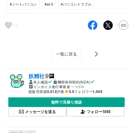
#ノートパソコン
#wi-fi
#パソコントラブル
11
一覧に戻る
妖精社
本人確認
機密保持契約(NDA)
インボイス発行事業者
未登録
総販売実績
3,512
評価
5.0
フォロワー
1,045
無料で見積り相談
メッセージを送る
フォロー
1045