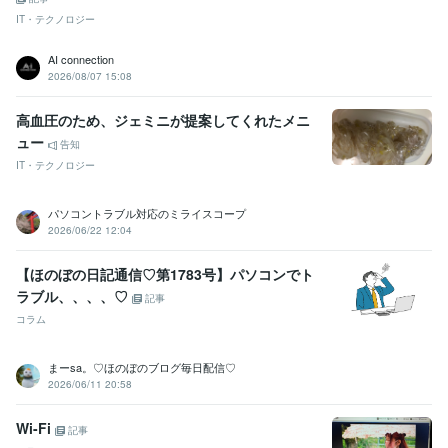
IT・テクノロジー
AI connection
2026/08/07 15:08
高血圧のため、ジェミニが提案してくれたメニ
ュー
告知
IT・テクノロジー
パソコントラブル対応のミライスコープ
2026/06/22 12:04
【ほのぼの日記通信♡第1783号】パソコンでト
ラブル、、、、♡
記事
コラム
まーsa。♡ほのぼのブログ毎日配信♡
2026/06/11 20:58
Wi-Fi
記事