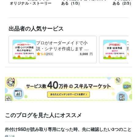
オリジナル・ストーリー
ある（1/3）
ある（2/3）
資格・検定
認定心理士
取得年 : 2010年
出品者の人気サービス
ビジネス・クリエイティブツール
Excel:20年
Google スプレッドシート:16年
Google ドキュメント:16年
PowerPoint:20年
Word:20年
プロがオーダーメイドで小
プロ
説・シナリオ作成します 夢
章・
得意分野
小説、短編小説、プロット、
ムペ
5.0
(253)
3,000
円
5.0
ライティング・翻訳
多ジャンル文章・記事作成
校正・編集・リライ
シナリオ、同人、台本作成
ゲー
ト・添削・校閲
小説・シナリオ等創作物執筆
取材・インタビュー記
も！
中！
事
ブログ記事の執筆
ネーミング・キャッチコピー考案
小説
リライト
校正
記事作成
ライティング
ライター
シナリオ
文章・記事の作成
ブログ記事作成
編集
このブログを見た人にオススメ
外付けSSDが読み取り専用になった時、先に確認したい3つのこと
記事