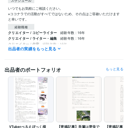
スケジュール
いつでもお気軽にご相談ください。

※ココナラでの活動がすべてではないため、その点はご容赦いただけます
と幸いです。
経験職種
クリエイター / コピーライター
経験年数 : 16年
クリエイター / ライター・編集
経験年数 : 16年
クリエイター / 作家
経験年数 : 16年
出品者の実績をもっと見る
事務・ビジネスサポート / 文字起こし・データ入力
経験年数 : 16年
メディア・出版・広告 / 編集・エディター・デスク・校正
経験年数 :
16年
出品者のポートフォリオ
もっと見る
職歴
株式会社サンケイリビング新聞社
2018年8月 ~ 2019年2月
株式会社サイバーエージェント
2011年12月 ~ 2015年3月
心のケアや婚活支援を行うNPO
2010年3月 ~ 2013年3月
所属なし
2010年3月 ~ 現在
受賞歴
PS5の時代にあえてPSの「ポポロクロイス物語Ⅱ」を語りたい
VTub
erべるえぽっく様　オリジナル・ストーリー
人間にとってはうらやま
しい＜サメの歯の話＞
実は複雑な体内構造を持つ＜ナマコ＞　「キ
VTuberべるえぽっく様
【寄稿記事】吾輩は野良で
【寄稿記事】
ュビエ器官」の秘密
まるで梅の花のように美しい＜バイカナマコ＞