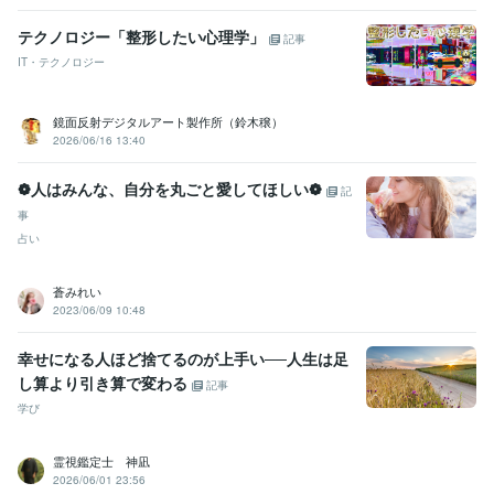
テクノロジー「整形したい心理学」
記事
IT・テクノロジー
鏡面反射デジタルアート製作所（鈴木穣）
2026/06/16 13:40
❁人はみんな、自分を丸ごと愛してほしい❁
記
事
占い
蒼みれい
2023/06/09 10:48
幸せになる人ほど捨てるのが上手い──人生は足
し算より引き算で変わる
記事
学び
霊視鑑定士 神凪
2026/06/01 23:56