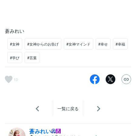
蒼みれい
#女神
#女神からのお告げ
#女神マインド
#幸せ
#幸福
#学び
#言葉
10
一覧に戻る
蒼みれい