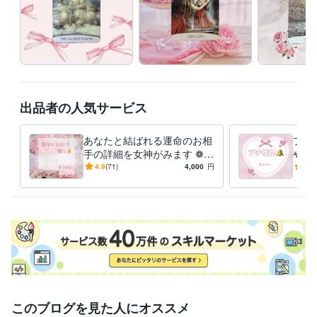
出品者の人気サービス
あなたと結ばれる運命のお相
プチ
手の詳細を女神がみます ❁メ
やカ
ッセージ版❁恋愛❁結婚❁出
分か
4.9
(71)
4,000
円
5.0
会いの時期❁恋愛成就❁
章鑑
このブログを見た人にオススメ