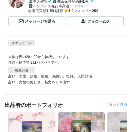
本人確認
機密保持契約(NDA)
インボイス発行事業者
未登録
総販売実績
1,591
評価
5.0
フォロワー
250
メッセージを送る
フォロー
250
スケジュール
大体は夜の20：00から待機しています。

体調不良で頻度はバラバラです。
得意分野
占い
恋愛、結婚、離婚、片想い、復縁、人間関係
占い
女性の美しさ、魅力を引き出す
出品者のポートフォリオ
もっと見る