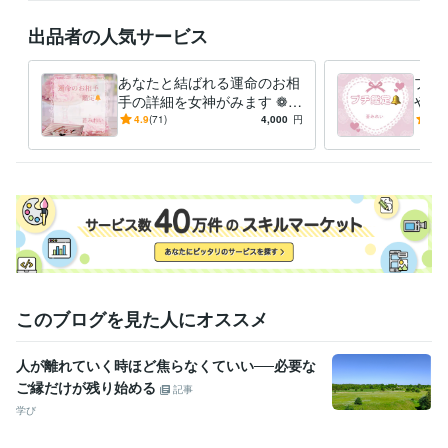
出品者の人気サービス
あなたと結ばれる運命のお相
プチ
手の詳細を女神がみます ❁メ
やカ
ッセージ版❁恋愛❁結婚❁出
分か
4.9
(71)
4,000
円
5.0
会いの時期❁恋愛成就❁
章鑑
このブログを見た人にオススメ
人が離れていく時ほど焦らなくていい──必要な
ご縁だけが残り始める
記事
学び