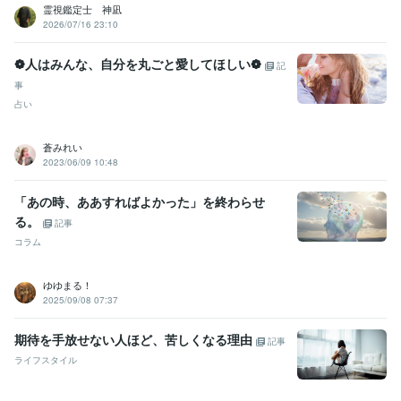
霊視鑑定士 神凪
2026/07/16 23:10
❁人はみんな、自分を丸ごと愛してほしい❁
記
事
占い
蒼みれい
2023/06/09 10:48
「あの時、ああすればよかった」を終わらせ
る。
記事
コラム
ゆゆまる！
2025/09/08 07:37
期待を手放せない人ほど、苦しくなる理由
記事
ライフスタイル