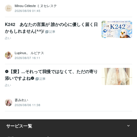
Minou Céleste ミヌセレステ
2026/08/09 01:45
K242 あなたの言葉が 誰かの心に優しく届く日
かもしれません(^^)/
記事
占い
Lupinus。 ルピナス
2026/08/07 16:11
❁【愛】...それって我慢ではなくて、ただの寄り
添いですよね❁
記事
占い
蒼みれい
2026/08/06 11:38