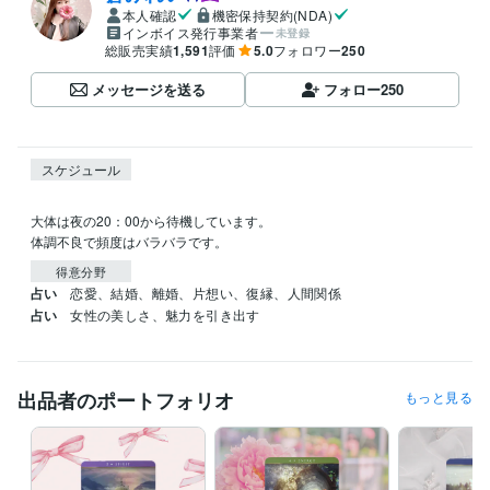
本人確認
機密保持契約(NDA)
インボイス発行事業者
未登録
総販売実績
1,591
評価
5.0
フォロワー
250
メッセージを送る
フォロー
250
スケジュール
大体は夜の20：00から待機しています。

体調不良で頻度はバラバラです。
得意分野
占い
恋愛、結婚、離婚、片想い、復縁、人間関係
占い
女性の美しさ、魅力を引き出す
出品者のポートフォリオ
もっと見る