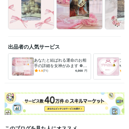
出品者の人気サービス
あなたと結ばれる運命のお相
プチ
手の詳細を女神がみます ❁メ
やカ
ッセージ版❁恋愛❁結婚❁出
分か
4.9
(71)
4,000
円
5.0
会いの時期❁恋愛成就❁
章鑑
このブログを見た人にオススメ