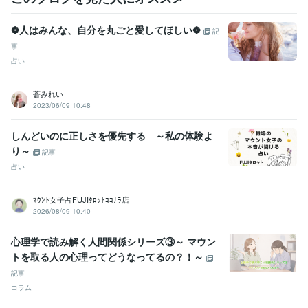
❁人はみんな、自分を丸ごと愛してほしい❁
記
事
占い
蒼みれい
2023/06/09 10:48
しんどいのに正しさを優先する ～私の体験よ
り～
記事
占い
ﾏｳﾝﾄ女子占FUJIﾀﾛｯﾄｺｺﾅﾗ店
2026/08/09 10:40
心理学で読み解く人間関係シリーズ③～ マウン
トを取る人の心理ってどうなってるの？！～
記事
コラム