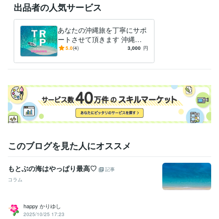
出品者の人気サービス
得意分野
住まい・美容・生活相談
沖縄旅のニーズに合わせた楽しみ方やご提
案
あなたの沖縄旅を丁寧にサポ
旅行
航空
スキンケア
女子力アップ
マイラー
癒し
ロハス
ートさせて頂きます 沖縄大
沖縄旅行
美容
沖縄リピーター
好き超リピーターの元CAが
5.0
(4)
3,000
円
優しくコンシェルジュ♡
このブログを見た人にオススメ
もとぶの海はやっぱり最高♡
記事
コラム
happy かりゆし
2025/10/25 17:23