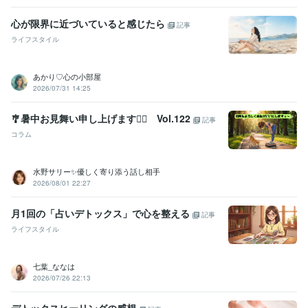
心が限界に近づいていると感じたら
記事
ライフスタイル
あかり♡心の小部屋
2026/07/31 14:25
🎐暑中お見舞い申し上げます🙇‍♀️ Vol.122
記事
コラム
水野サリー✨優しく寄り添う話し相手
2026/08/01 22:27
月1回の「占いデトックス」で心を整える
記事
ライフスタイル
七葉_ななは
2026/07/26 22:13