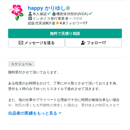
happy かりゆし
本人確認
機密保持契約(NDA)
インボイス発行事業者
未登録
総販売実績
9
評価
4.8
フォロワー
17
無料で見積り相談
メッセージを送る
フォロー
17
スケジュール
随時受付させて頂いております。

ある程度のお時間をかけて、丁寧にやり取りさせて頂いております為、
受付も１枠のみでゆったりスタイルで進めさせて頂きます。

また、他の仕事やプライベートな理由で十分に時間が確保出来ない場合
や、対応が遅くなる可能性が発生した場合は、受付休止の対応をさせて
頂いております。

出品者の実績をもっと見る
では宜しくお願い致します、
