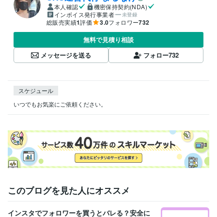
本人確認
機密保持契約(NDA)
インボイス発行事業者
未登録
総販売実績
1
評価
3.0
フォロワー
732
無料で見積り相談
メッセージを送る
フォロー
732
スケジュール
いつでもお気楽にご依頼ください。
このブログを見た人にオススメ
インスタでフォロワーを買うとバレる？安全に