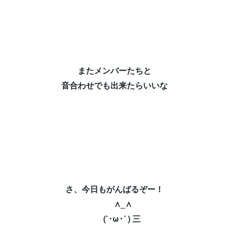
またメンバーたちと⁡
音合わせでも出来たらいいな⁡
さ、今日もがんばるぞー！⁡
∧_∧ ⁡
(`･ω･´ ) 三 ⁡