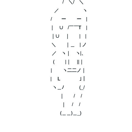
/ ＼/ ＼⁡
／ ヽ⁡
/ ー ー |⁡
｜ ∪ /￣￣T |⁡
｜∪ ｜ | |⁡
＼ ｜＿ | ノ⁡
／ ヽ｜ ヽ|、⁡
( |｜ ||｜⁡
| ヽ二二ノ｜⁡
| L ｣｜⁡
ヽ＿ﾉ (_/⁡
｜ / /⁡
｜ / /⁡
(＿＿)＿_)⁡