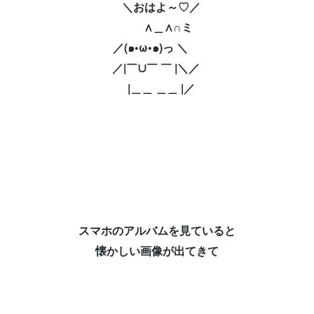
＼おはよ～♡／ ⁡
∧＿∧∩ミ ⁡
／(๑•ω•๑)っ ＼ ⁡
／|￣∪￣ ￣ |＼／ ⁡
|＿＿ ＿＿ |／⁡
スマホのアルバムを見ていると⁡
懐かしい画像が出てきて⁡