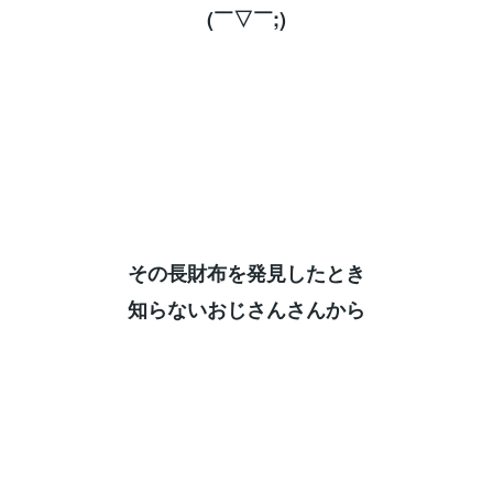
(￣▽￣;)⁡
その長財布を発見したとき⁡
知らないおじさんさんから⁡